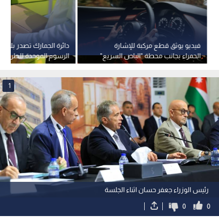
فيديو يوثق قطع مركبة للإشارة
دائرة الجمارك تصدر بلاغا 
الحمراء بجانب محطة "الباص السريع"
الرسوم الموحدة للطرود ال
في وسط البلد
1
رئيس الوزراء جعفر حسان اثناء الجلسة
0
0