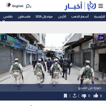
English
الرئيسية
أسعار الذهب
الأردن
مونديال 2026
فلسطين
طقس
1
صورة من الفيديو
0
0