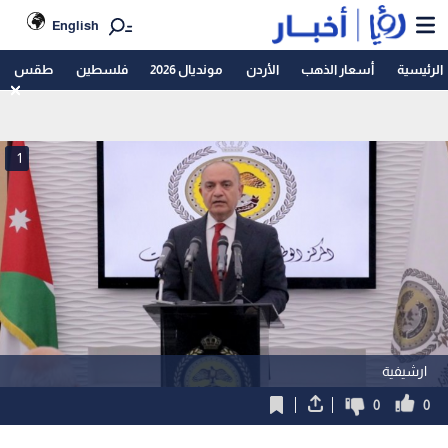
English
الرئيسية
أسعار الذهب
الأردن
مونديال 2026
فلسطين
طقس
1
ارشيفية
0
0