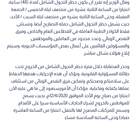
وقال الوزير إنه تقرر أن يكون حظر التجول الشامل لمدة (48) ساعة،
اعتبارا من الساعة الثانية عشرة من منتصف ليلة الخميس / الجمعة
المقبلة، وحتى الساعة الثانية عشرة من منتصف ليلة السبت / الأحد،
حيث يشمل حظر التجول الشامل حملة التصاريح أيضا، وتستثنى
فقط الكوادر الطبية العاملة في القطاعين العام والخاص، وفرق
التقصي الوبائي، وعدد محدود من العاملين والموظفين
والمسؤولين القائمين على أعمال بعض المؤسسات الحيوية؛ وسيتم
إبلاغ هؤلاء بشكل مباشر.
وحذر العضايلة خلال فترة حظر التجول الشامل من الخروج تحت
طائلة المسؤولية القانونية، ونؤكد أن هذه الإجراءات هدفها الحفاظ
على سلامتكم وصحتكم، وتمكين فرق التقصي الوبائي من استئناف
عملها بكفاءة وفاعلية، مؤكدا أن الأمورستعود إلى ما هي عليه الآن
اعتبارا من صباح يوم الأحد الموافق 12/4/2020م، بحيث يسمح
للمواطنين بالخروج لشراء الحاجات الأساسية سيرا على الأقدام،
ويسمح للمركبات المصرح لها بالتنقل، اعتبارا من الساعة العاشرة
صباحا وحتى الساعة السادسة مساء