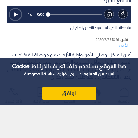
استمع للخبر:
1
x
0:00
ملاحظة: النص المسموع ناتج عن نظام آلي
نشر :
10:56 2026/7/29
|
الأردن
أعلن المركز الوطني للأمن وإدارة الأزمات عن مواصلة تنفيذ تجارب
الاختبار لنظام الرسائل التحذيرية الوطني في ست محافظات، وذلك
هذا الموقع يستخدم ملف تعريف الارتباط Cookie
في إطار التحقق من الجوانب التقنية للنظام وقياس مدى فاعليته في
لمزيد من المعلومات ، يرجى قراءة
سياسة الخصوصية
إيصال التنبيهات إلى المواطنين بشكل فوري.
اوافق
الرئيسية
عواجل
المباشر
أحدث الأخبار
الأكثر شيوعًا