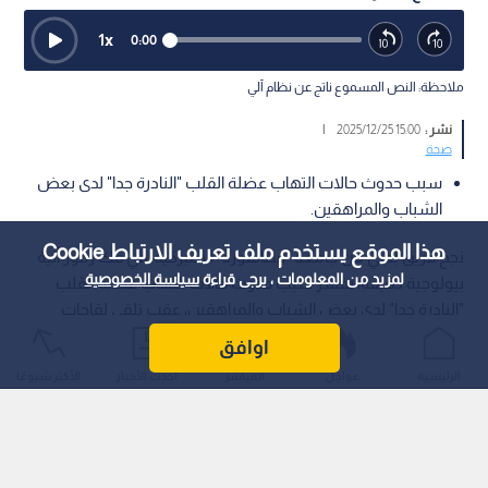
1
x
0:00
ملاحظة: النص المسموع ناتج عن نظام آلي
نشر :
15:00 2025/12/25
|
صحة
سبب حدوث حالات التهاب عضلة القلب "النادرة جدا" لدى بعض
الشباب والمراهقين.
هذا الموقع يستخدم ملف تعريف الارتباط Cookie
نجح فريق بحثي من جامعة "ستانفورد" الأميركية، في فك رموز آلية
لمزيد من المعلومات ، يرجى قراءة
سياسة الخصوصية
بيولوجية دقيقة، تفسر سبب حدوث حالات التهاب عضلة القلب
"النادرة جدا" لدى بعض الشباب والمراهقين، عقب تلقي لقاحات
"كوفيد-19" المعتمدة على تقنية الحمض النووي الريبوزي المرسال
اوافق
(mRNA).
الرئيسية
عواجل
المباشر
أحدث الأخبار
الأكثر شيوعًا