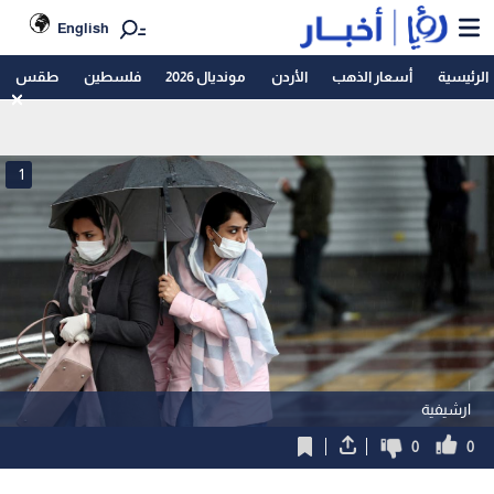
English
الرئيسية
أسعار الذهب
الأردن
مونديال 2026
فلسطين
طقس
1
ارشيفية
0
0