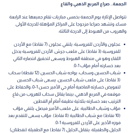
الجمعة.. صراع المربع الذهبي والقاع
تتواصل الإثارة يوم الجمعة بخمس مباريات تقام جميعها عند الرابعة
مساء، وتشهد صراعا مزدوجا على المراكز المؤهلة للدرجة الأولى
والهروب من الهبوط إلى الدرجة الثالثة:
عجلون والأردن للفروسية: يلتقي عجلون (7 نقاط) مع الأردن
للفروسية (3 نقاط) على ملعب جرش. الأردن للفروسية يدخل
اللقاء وهو في منطقة الهبوط ويسعى لتحقيق انتصاره الثاني
بعد خسارته أمام مؤاب 1-0.
شباب الحسين وسحاب: يواجه شباب الحسين (12 نقطة) سحاب
(3 نقاط) على ملعب شباب الحسين. يسعى شباب الحسين
لتعويض خسارته الماضية أمام حي الأمير حسن 1-0، والحفاظ على
موقعه في المربع الذهبي، بينما يقاتل سحاب للهروب من قاع
الترتيب بعد خسارته بثلاثية نظيفة أمام أم القطين.
مؤاب وشباب الطالبية: على ملعب الأمير فيصل، يلتقي مؤاب
(10 نقاط) مع شباب الطالبية (8 نقاط). مؤاب يسعى للتقدم بعد
فوزه الأخير على الأردن للفروسية 1-0.
الجليل والطفيلة: يتقابل الجليل (7 نقاط) مع الطفيلة (نقطتان)