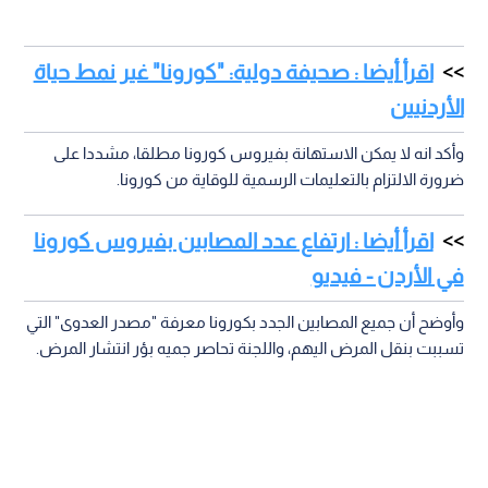
اقرأ أيضا : صحيفة دولية: "كورونا" غير نمط حياة
الأردنيين
وأكد انه لا يمكن الاستهانة بفيروس كورونا مطلقا، مشددا على
ضرورة الالتزام بالتعليمات الرسمية للوقاية من كورونا.
اقرأ أيضا : ارتفاع عدد المصابين بفيروس كورونا
في الأردن - فيديو
وأوضح أن جميع المصابين الجدد بكورونا معرفة "مصدر العدوى" التي
تسببت بنقل المرض اليهم، واللجنة تحاصر جميه بؤر انتشار المرض.