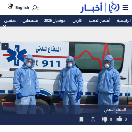
English
الرئيسية
أسعار الذهب
الأردن
مونديال 2026
فلسطين
طقس
1
الدفاع المدني
0
0