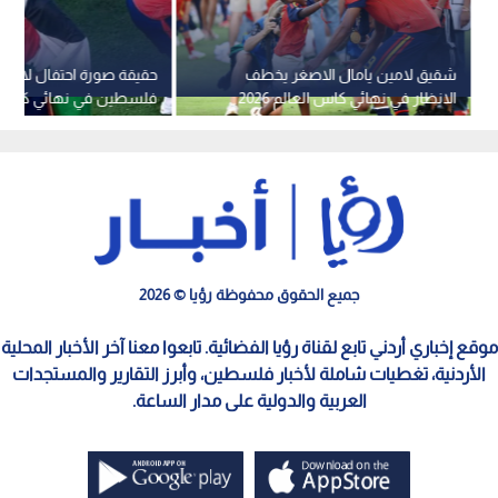
شقيق لامين يامال الاصغر يخطف
حقيقة صورة احتفال لامين 
الانظار في نهائي كاس العالم 2026
فلسطين في نهائي كأس العا
بنيويورك
جميع الحقوق محفوظة رؤيا © 2026
موقع إخباري أردني تابع لقناة رؤيا الفضائية. تابعوا معنا آخر الأخبار المحلية
الأردنية، تغطيات شاملة لأخبار فلسطين، وأبرز التقارير والمستجدات
العربية والدولية على مدار الساعة.