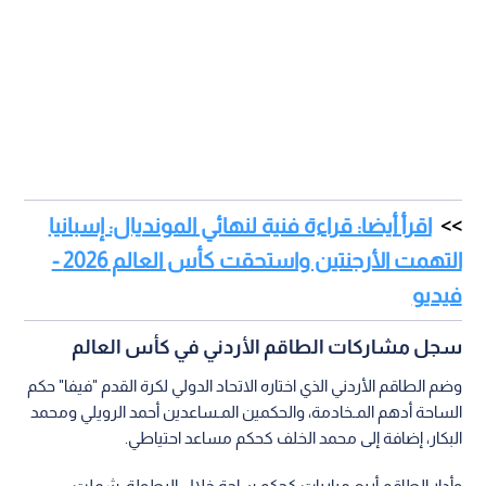
اقرأ أيضا: قراءة فنية لنهائي المونديال: إسبانيا
التهمت الأرجنتين واستحقت كأس العالم 2026 -
فيديو
سجل مشاركات الطاقم الأردني في كأس العالم
وضم الطاقم الأردني الذي اختاره الاتحاد الدولي لكرة القدم "فيفا" حكم
الساحة أدهم المـخادمة، والحكمين المـساعدين أحمد الرويلي ومحمد
البكار، إضافة إلى محمد الخلف كحكم مساعد احتياطي.
وأدار الطاقم أربع مباريات كحكم ساحة خلال البطولة، شملت