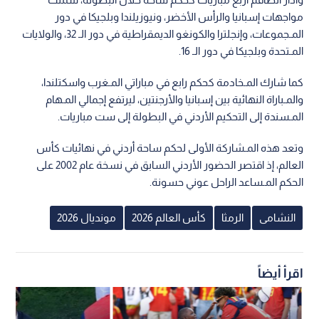
مواجهات إسبانيا والرأس الأخضر، ونيوزيلندا وبلجيكا في دور
المـجموعات، وإنجلترا والكونغو الديمقراطية في دور الـ 32، والولايات
المـتحدة وبلجيكا في دور الـ 16.
كما شارك المـخادمة كحكم رابع في مباراتي المـغرب واسكتلندا،
والمـباراة النهائية بين إسبانيا والأرجنتين، ليرتفع إجمالي المـهام
المـسندة إلى التحكيم الأردني في البطولة إلى ست مباريات.
وتعد هذه المـشاركة الأولى لحكم ساحة أردني في نهائيات كأس
العالم، إذ اقتصر الحضور الأردني السابق في نسخة عام 2002 على
الحكم المـساعد الراحل عوني حسونة.
النشامى
الرمثا
كأس العالم 2026
مونديال 2026
اقرأ أيضاً