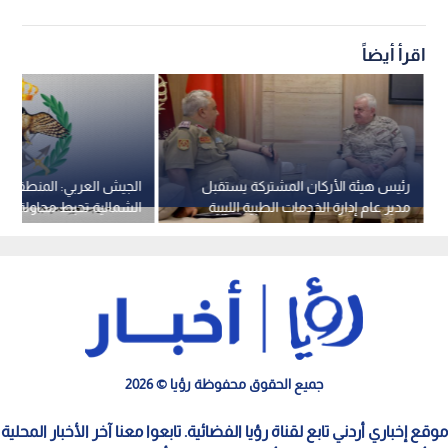
اقرأ أيضاً
رئيس هيئة الأركان المشتركة يستقبل
الجيش العربي: المنطقة ا
مدير عام إدارة الخدمات الطبية الليبية
الشمالية تحبط محاولة تس
إحدى واجهاتها الحدودية
جميع الحقوق محفوظة رؤيا © 2026
موقع إخباري أردني تابع لقناة رؤيا الفضائية. تابعوا معنا آخر الأخبار المحلية