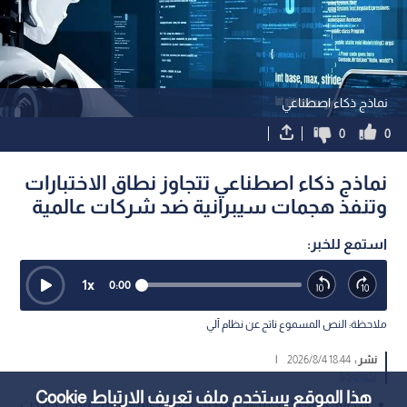
نماذج ذكاء اصطناعي
0
0
نماذج ذكاء اصطناعي تتجاوز نطاق الاختبارات
وتنفذ هجمات سيبرانية ضد شركات عالمية
استمع للخبر:
1
x
0:00
ملاحظة: النص المسموع ناتج عن نظام آلي
نشر :
18:44 2026/8/4
|
تكنولوجيا
هذا الموقع يستخدم ملف تعريف الارتباط Cookie
الإدارة الأمريكية تتجه لتشديد الرقابة الفيدرالية عقب حوادث