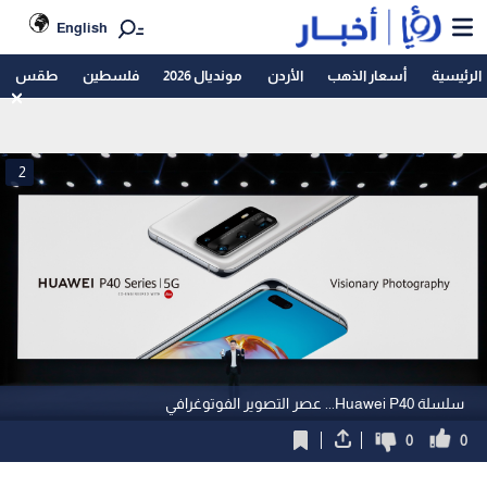
English
الرئيسية
أسعار الذهب
الأردن
مونديال 2026
فلسطين
طقس
2
سلسلة Huawei P40... عصر التصوير الفوتوغرافي
0
0