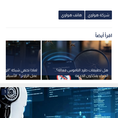
شركة هواوي
هاتف هواوي
اقرأ أيضاً
هل تطبيقات طرد الناموس فعالة؟..
لماذا تختفي شبكة "الواي 
الخبراء يفككون الخدعة
عمل الراوتر؟.. الأسباب وا
1