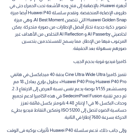
أجهزة Huawei، بالإضافة إلى فتح وجه الأشعة تحت الحمراء حتى في
ظروف الإضاءة المنخفضة. وتقدم سلسلة Huawei P40 أيضا ميزة
Huawei Golden Snap التي تتضمن AI Best Moment، وهي ميزة
تصوير ذكية جديدة تختار أفضل الإطارات من صورة متحركة. يمكن
لخاصيتي AI Passerby و AI Reflection التخلص من الأهداف غير
المرغوب فيها من الإطار، مما يسمح للمستخدمين بتحسين
صورهم بسهولة بعد الحقيقة.
كاميرا فيديو قوية بحجم الجيب
تتميز كاميرا Cine Ultra-Wide Ultra بدقة 40 ميجابكسل في هاتفي
Huawei P40 Pro وHuawei P40 Pro+ بطول بؤري يعادل 18 مم
ومستشعر 1/1.55 بوصة يدعم نفس نسبة العرض إلى الارتفاع 3: 2.
تم دمج تقنية SedecimPixel Fusion في هذه الكاميرا لدعم تجميع
وحدات البكسل 16 في 1 لإنتاج 4.48 نانومتر بكسل فائقة تعزز
حساسية الضوء لتصل إلى ISO 51200 وتمكين التقاط فيديو بطيء
الحركة بسرعة 7680 إطارا في الثانية.
وإلى جانب ذلك، تدعم سلسلة Huawei P40 تأثيرات بوكيه في الوقت