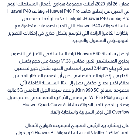
عمان، 26 آذار 2020: أعلنت مجموعة هواوي لأعمال المستهلك اليوم
في الصين عن إطلاق هاتف Huawei P40 Pro+ وهاتف Huawei P40
Pro وهاتف Huawei P40، الهواتف الذكية الرائدة الجديدة من
سلسلة هواتف Huawei P40، التي تتميز بتصميمات متطورة مع
ابتكارات الكاميرا الرائدة التي تتوسع بشكل جذري في إمكانات التصوير
الفوتوغرافي المحمول والفيديو.
تواصل سلسلة Huawei P40 تراث السلسلة في التميز في التصوير.
يحتوي المستشعر الكبير مقاس 1/1.28 بوصة على حجم بكسل
متراكم يبلغ 2.44um لتعزيز امتصاص الضوء بشكل كبير لتحسين
الأداء في الإضاءة المنخفضة، في حين أن تصميم المنظار المحسن
يحقق تكبير بصري حقيقي يصل إلى 10x. السلسلة الكاملة تأتي
مدعومة بمعالج Kirin 990 5G، وتدعم شبكة الجيل الخامس 5G عالية
السرعة وWi-Fi 6 Plus. تم تضمين الأجهزة المتقدمة في جسم جميل
وصغير الحجم. تتميز الهواتف بشاشة Huawei Quad-Curve
Overflow التي توفر انسيابية واستجابة رائعة.
قال ريتشارد يو، الرئيس التنفيذي لمجموعة هواوي لأعمال
المستهلك: "لطالما كانت سلسلة هواتف Huawei P تدور حول