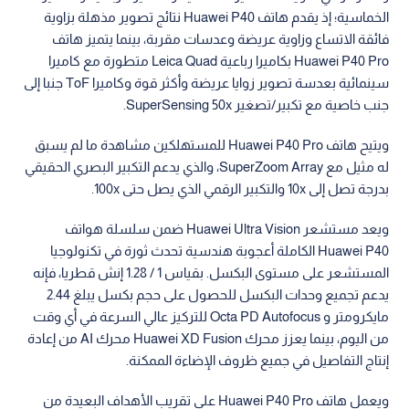
الخماسية؛ إذ يقدم هاتف Huawei P40 نتائج تصوير مذهلة بزاوية
فائقة الاتساع وزاوية عريضة وعدسات مقربة، بينما يتميز هاتف
Huawei P40 Pro بكاميرا رباعية Leica Quad متطورة مع كاميرا
سينمائية بعدسة تصوير زوايا عريضة وأكثر قوة وكاميرا ToF جنبا إلى
جنب خاصية مع تكبير/تصغير SuperSensing 50x.
ويتيح هاتف Huawei P40 Pro للمستهلكين مشاهدة ما لم يسبق
له مثيل مع SuperZoom Array، والذي يدعم التكبير البصري الحقيقي
بدرجة تصل إلى 10x والتكبير الرقمي الذي يصل حتى 100x.
ويعد مستشعر Huawei Ultra Vision ضمن سلسلة هواتف
Huawei P40 الكاملة أعجوبة هندسية تحدث ثورة في تكنولوجيا
المستشعر على مستوى البكسل. بقياس 1 / 1.28 إنش قطريا، فإنه
يدعم تجميع وحدات البكسل للحصول على حجم بكسل يبلغ 2.44
مايكرومتر و Octa PD Autofocus للتركيز عالي السرعة في أي وقت
من اليوم، بينما يعزز محرك Huawei XD Fusion محرك AI من إعادة
إنتاج التفاصيل في جميع ظروف الإضاءة الممكنة.
ويعمل هاتف Huawei P40 Pro على تقريب الأهداف البعيدة من