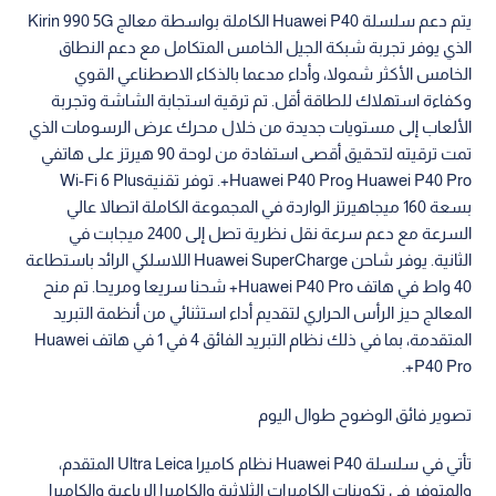
يتم دعم سلسلة Huawei P40 الكاملة بواسطة معالج Kirin 990 5G
الذي يوفر تجربة شبكة الجيل الخامس المتكامل مع دعم النطاق
الخامس الأكثر شمولا، وأداء مدعما بالذكاء الاصطناعي القوي
وكفاءة استهلاك للطاقة أقل. تم ترقية استجابة الشاشة وتجربة
الألعاب إلى مستويات جديدة من خلال محرك عرض الرسومات الذي
تمت ترقيته لتحقيق أقصى استفادة من لوحة 90 هيرتز على هاتفي
Huawei P40 Pro وHuawei P40 Pro+. توفر تقنيةWi-Fi 6 Plus
بسعة 160 ميجاهيرتز الواردة في المجموعة الكاملة اتصالا عالي
السرعة مع دعم سرعة نقل نظرية تصل إلى 2400 ميجابت في
الثانية. يوفر شاحن Huawei SuperCharge اللاسلكي الرائد باستطاعة
40 واط في هاتف Huawei P40 Pro+ شحنا سريعا ومريحا. تم منح
المعالج حيز الرأس الحراري لتقديم أداء استثنائي من أنظمة التبريد
المتقدمة، بما في ذلك نظام التبريد الفائق 4 في 1 في هاتف Huawei
P40 Pro+.
تصوير فائق الوضوح طوال اليوم
تأتي في سلسلة Huawei P40 نظام كاميرا Ultra Leica المتقدم،
والمتوفر في تكوينات الكاميرات الثلاثية والكاميرا الرباعية والكاميرا