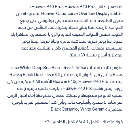
تم تجهيز هاتفي Huawei P40 Pro وHuawei P40 Pro+
بشاشةHuawei Quad-curve Overflow Display. مستوحاة من
فنون الطبيعة، تأخذ الشاشة حافة ديمي بولنوسي على جميع
الجوانب الأربعة، مما يخلق شكلا يذكرنا بالماء الفائض من حافة
الكوب. تضمن الحواف الضيقة للغاية والزوايا المستديرة مظهرا بلا
حدود، بما يوفر تجربة مشاهدة غامرة وثباتا مريحا، بينما يوفر
مستشعر بصمات الأصابع المحسن داخل الشاشة مصادقة
بيومترية أسرع بنسبة 30 بالمئة.
متوفر بثلاث لمسات نهائية لامعة – Ice White، Deep Sea Blue و
Black واثنين من الألوان الزجاجية غير اللامعة – Blush Gold وBlack،
يستبعد Huawei P40 Pro وHuawei P40 الأناقة الكلاسيكية من كل
زاوية. يتميز هاتف Huawei P40 Pro+ بلوحة خلفية خزفية رائعة
بتقنية النانو تم تقطيعها وصقلها لضمان صمودها أمام اختبار الزمن
مع متانة لا تصدق وأسلوب خالد. ويأتي هذا التصميم الفريد بلونين
مبدعين: White Ceramic وBlack Ceramic.
قوة متصلة بالكامل لشبكة الجيل الخامس 5G