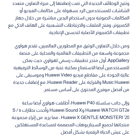
وتتيح الوظائف الجديدة التي تمت إضافتها إلى ميزة التعاون متعدد
الشاشات للمستخدمين الرد بسهولة على مكالمات الفيديو أو
المكالمات الصوتية بدون استخدام اليدين مباشرة من خلال جهاز
الكمبيوتر، وفتح الملفات والارتباطات التشعبية على الهاتف الذكي مع
تطبيقات الكمبيوتر الأصلية لتحسين الإنتاجية.
ومن خلال التعاون الوثيق مع المطورين العالميين، تقدم هواوي
مجموعة واسعة من التطبيقات العالمية والمحلية على منصة
AppGallery، أول متجر تطبيقات رسمي لهواوي، حيث يمكن
للمستخدمين أيضا الاستمتاع بمكتبة غنية من الوسائط الترفيهية
عالية الجودة على مقاطع فيديو Huawei Video وموسيقى على
Music Huawei والقراءة على Huawei Reader، مع إضافات جديدة
من أفضل موفري المحتوى على أساس مستمر.
وإلى جانب سلسلة Huawei P40، أطلقت هواوي أيضا ساعة
Huawei WATCH GT2e وHuawei Sound X وأحدث نظارات S / s
'20 اHuawei X GENTLE MONSTER ، مما يزيد من إثراء مجموعة
منتجاتها لجميع السيناريوهات المصممة لمساعدة المستهلكين
على عيش الحياة الرقمية بشكل أفضل.