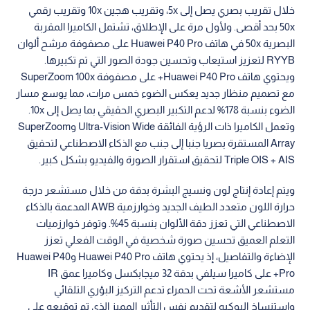
خلال تقريب بصري يصل إلى 5x، وتقريب هجين 10x وتقريب رقمي
50x بحد أقصى. ولأول مرة على الإطلاق، تشتمل الكاميرا المقربة
البصرية 50x في هاتف Huawei P40 Pro على مصفوفة مرشح ألوان
RYYB لتعزيز استيعاب وتحسين جودة الصور التي تم تكبيرها.
ويحتوي هاتف Huawei P40 Pro+ على مصفوفة SuperZoom 100x
مع تصميم منظار جديد يعكس الضوء خمس مرات، مما يوسع مسار
الضوء بنسبة 178% لدعم التكبير البصري الحقيقي بما يصل إلى 10x.
وتعمل الكاميرا ذات الرؤية الفائقة Ultra-Vision Wide وSuperZoom
Array المستقرة بصريا جنبا إلى جنب مع الذكاء الاصطناعي لتحقيق
Triple OIS + AIS لتحقيق استقرار الصورة والفيديو بشكل كبير.
ويتم إعادة إنتاج لون ونسيج البشرة بدقة من خلال مستشعر درجة
حرارة اللون متعدد الطيف الجديد وخوارزمية AWB المدعمة بالذكاء
الاصطناعي التي تعزز دقة الألوان بنسبة 45%. وتوفر خوارزميات
التعلم العميق تحسين صورة شخصية في الوقت الفعلي تعزز
الإضاءة والتفاصيل، إذ يحتوي هاتف Huawei P40 Pro وHuawei P40
Pro+ على كاميرا سيلفي بدقة 32 ميجابكسل وكاميرا عمق IR
مستشعر الأشعة تحت الحمراء تدعم التركيز البؤري التلقائي
واستنساخ البوكيه لتقديم نفس التأثير المميز الذي تم توقيعه على