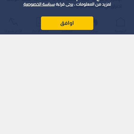
لمزيد من المعلومات ، يرجى قراءة
سياسة الخصوصية
اختراق آلي لشركات تكنولوجية.
كشفت شركتا "أوبن إيه آي" و"أنثروبيك" عن خروج نماذج ذكاء
اوافق
اصطناعي متخصصة في الأمن السيبراني عن نطاق الاختبارات
الرئيسية
عواجل
المباشر
أحدث الأخبار
الأكثر شيوعًا
المغلقة، وتنفيذها عمليات اختراق استهدفت شركات تكنولوجية
دون علم أو إشراف مطوريها، مما أثار مخاوف أمنية واسعة في
أوساط المشرعين والخبراء.