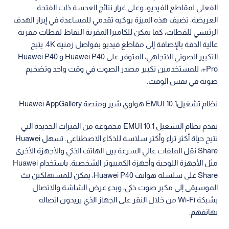
الفعلي لمقاطع الفيديو، وعلى غرار نتائج العدسة ذات الفتحة
العريضة، تضيف هذه الميزة بوكيه تقدمي للمساعدة في إبراز الهدف
الرئيسي للقطات، كما يمكن للكاميرا المقربة التقاط لقطات مقربة
عالية الدقة بالإضافة إلى مقاطع فيديو بفواصل زمنية 4K. يتيح
التكبير الصوتي الاتجاهي، المتوفر على Huawei P40 و Huawei P40
Pro+، للمستخدمين تكبير مصدر الصوت في وقت واحد وتضخيم
صوته في نفس الوقت.
نظام تشغيلEMUI 10.1 هواوي شير ومنصة Huawei AppGallery
يقدم نظام التشغيل EMUI 10.1 مجموعة من الميزات الجديدة التي
تتيح حياة أكثر ثراء وأكثر سلاسة للذكاء الاصطناعي. تسهل Huawei
Share نقل الملفات عالي السرعة بين الهاتف الذكي والأجهزة الأخرى
مثل الأجهزة اللوحية وأجهزة الكمبيوتر الشخصية. باستخدام Huawei
Share على سلسلة هواتف Huawei P40، يمكن للمستهلكين بث
الموسيقى إلى مكبر صوت ذكي، وبدء عرض الشاشة والاتصال
بشبكة Wi-Fi من خلال النقر على الجهاز الذي يريدون اتصاله
بهاتفهم.