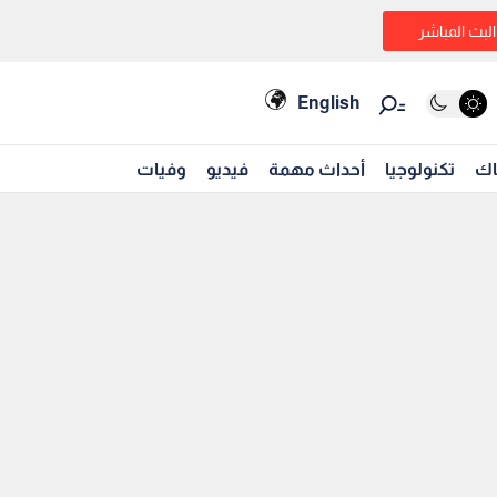
البث المباشر
English
اك
تكنولوجيا
أحداث مهمة
فيديو
وفيات