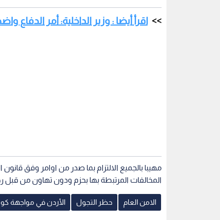
مهيبا بالجميع الالتزام بما صدر من اوامر وفق قانون
المخالفات المرتبطة بها بحزم ودون تهاون من قبل ر
الامن العام
حظر التجول
الأردن في مواجهة كور
اقرأ أيضاً
ة السير بشأن
الأمن العام: ضبط 4 مطلوبين
الأمن العام:
ائقين
بقضايا مخدرات وسلاح ناري إثر
مسيرة بمحاف
مداهمة مركبتهم بمخيم إربد
اعتراضها ود