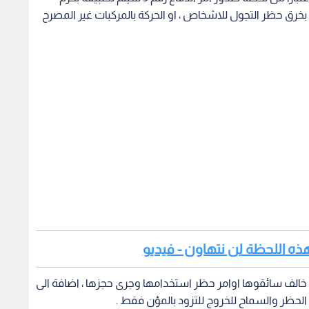
رق حظر التجول للاشخاص ، او الحركة بالمركبات غير المصرح
ن هذه اللحظة لن نتهاون - فيديو
ومنذ صباح هذا اليوم جرى ضبط 340 مركبة خالف سائقوها اوامر حظر استخدامها وجرى حجزها ، اضافة الى
واضح والعقوبات رادعة ولن نتهاون - فيديو