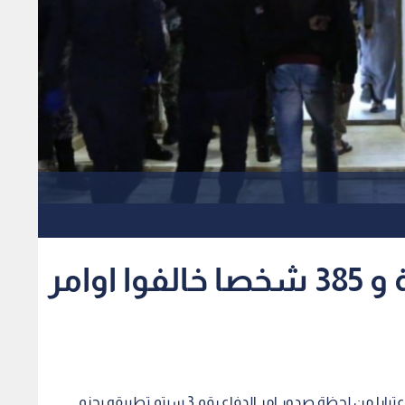
الامن: ضبط 430 مركبة و 385 شخصا خالفوا اوامر
اعلن الناطق الاعلامي باسم مديرية الامن العام انه واعتبارا من لحظة صدور امر الدفاع رقم 3 سيتم تطبيقه بحزم