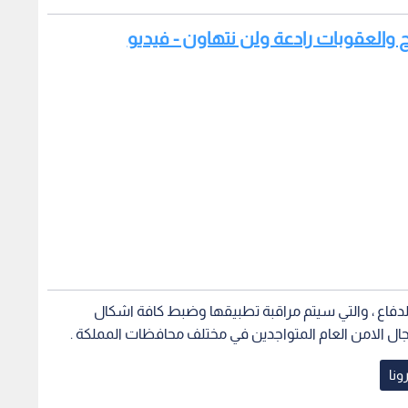
 الدفاع ، والتي سيتم مراقبة تطبيقها وضبط كافة اشكال
جال الامن العام المتواجدين في مختلف محافظات المملكة .
ونا
 عثرنا على حطام
مدير الأمن العام يتفقد موقع
بيان ص
ظة الكرك بعد
مهرجان جرش ويطلع على خططه
حول ال
ون تسجيل إصابات
الأمنية
مواطنة
1