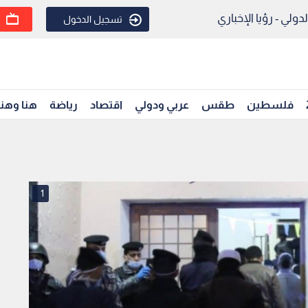
ولي - رؤيا الإخباري
تسجيل الدخول
فلسطين
طقس
عربي ودولي
اقتصاد
رياضة
هنا وهن
1