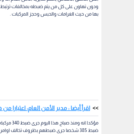
ودون تهاون على كل من يتم ضبطه بمخالفات ترتبط بخ
بها من حيث الغرامات والحبس وحجز المركبات .
اقرأ أيضا : مدير الأمن العام: اعتبارا م
مؤكدا انه 
ضبط 385 شخصا جرى ضبطهم بظروف تخالف اوامر الحظر والسماح للخروج للتزود بالمؤن فقط .
اقرأ أيضا : وزير الداخلية: أمر الدفاع 