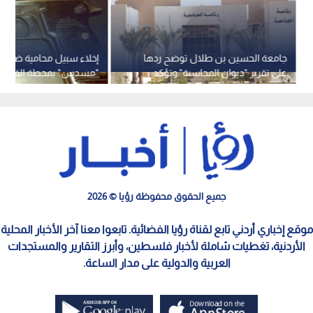
جامعة الحسين بن طلال توضح ردها
إخلاء سبيل محامية ضبط ب
على تقرير "ديوان المحاسبة" وتؤكد
"مسدس" بمحطة القطار
تصويب معظم الملاحظات
جميع الحقوق محفوظة رؤيا © 2026
موقع إخباري أردني تابع لقناة رؤيا الفضائية. تابعوا معنا آخر الأخبار المحلية
الأردنية، تغطيات شاملة لأخبار فلسطين، وأبرز التقارير والمستجدات
العربية والدولية على مدار الساعة.