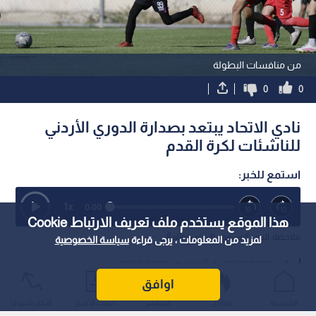
نادي قطر يعلن رسميا رحيل الدولي
بيان صادر عن عشائر النواب
الأردني نزار الرشدان
مقتل ابنتهم
1
هذا الموقع يستخدم ملف تعريف الارتباط Cookie
لمزيد من المعلومات ، يرجى قراءة
سياسة الخصوصية
اوافق
من منافسات البطولة
الرئيسية
عواجل
المباشر
أحدث الأخبار
الأكثر شيوعًا
0
0