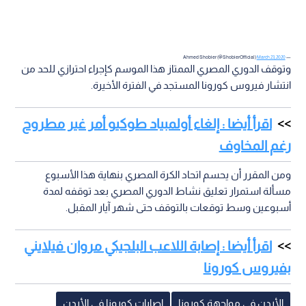
March 23, 2020
— Ahmed Shobier (@ShobierOfficial)
وتوقف الدوري المصري الممتاز هذا الموسم كإجراء احترازي للحد من
انتشار فيروس كورونا المستجد في الفترة الأخيرة.
اقرأ أيضا : إلغاء أولمبياد طوكيو أمر غير مطروح
رغم المخاوف
ومن المقرر أن يحسم اتحاد الكرة المصري بنهاية هذا الأسبوع
مسألة استمرار تعليق نشاط الدوري المصري بعد توقفه لمدة
أسبوعين وسط توقعات بالتوقف حتى شهر آيار المقبل.
اقرأ أيضا : إصابة اللاعب البلجيكي مروان فيلايني
بفيروس كورونا
الأردن في مواجهة كورونا
اصابات كورونا في الأردن