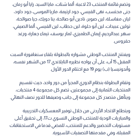
بقيادة المدربة لونا المصري، وبحضور كافة لاعبين القائمة النهائية
التي استقر عليها الجهاز الفني.
‏‎وتضم قائمة المنتخب 23 لاعبة: ألما شتات، مايا السيد، رايا أبو رمان،
جنى محتسب، نهى القيسي، جود ارتيمة، ماريا الموسى، جود داود،
ليان مغاسلة، لين صوبر، نادين أبو صالحة، ينا دويك، جيا صوالحة،
تولين عبيدات، لين أبو حلوة، لين حطاب، لين القيسي، ألما الصيفي،
سهر عبدالرحيم، إيمان الطميزي، لمار يوسف، تيماء جعارة، ورغد