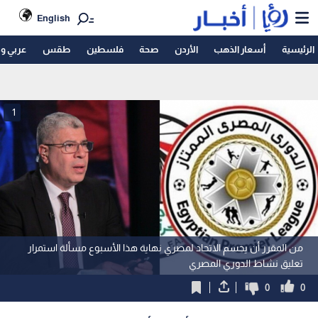
English
الرئيسية
أسعار الذهب
الأردن
صحة
فلسطين
طقس
عربي و
1
من المقرر أن يحسم الاتحاد لمصري نهاية هذا الأسبوع مسألة استمرار
تعليق نشاط الدوري المصري
0
0