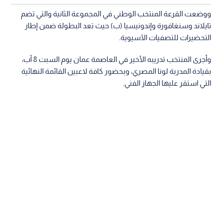
اقرأ أيضا: منتخب الشباب يواجه الكويت وديا
ضمن معسكره التدريبي
ووضعت القرعة المنتخب الوطني في المجموعة الثانية والتي تضم
تايلاند وسنغافورة وإندونيسيا (ب) حيث تعد البطولة ضمن إطار
التحضيرات للتصفيات الآسيوية.
‏‎‏‎وأجرى المنتخب تدريبه الأخير في العاصمة عمان يوم السبت 8 آب،