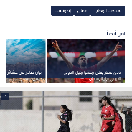
حقروس.
ويفتتح المنتخب الوطني مشواره بالبطولة بلقاء سنغافورة السبت
المقبل 15 آب، على أن يواجه نظيره التايلاندي 17 من الشهر نفسه،
وأندونيسيا (ب) يوم 19 مع اختتام الدور الأول.
وتقام البطولة بنظام الدوري المجرأ من دور واحد، حيث تقسيم
المنتخبات الثمانية إلى مجموعتين، تضم كل مجموعة 4 منتخبات،
ويتأهل متصدر كل مجموعة إلى جانب وصيفها للدور نصف النهائي.
ويتطلع الاتحاد الأردني من خلال توفير المعسكرات التدريبية
والمباريات الودية للمنتخب الوطني النسوي ت17، إلى تحقيق أعلى
مستويات التحضير والدعم للمنتخب، للمضي قدما في الاستحقاقات
المقبلة، وفي مقدمتها التصفيات الآسيوية.
المنتخب الوطني
عمان
إندونيسيا
اقرأ أيضاً