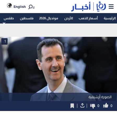
English
الرئيسية
أسعار الذهب
الأردن
مونديال 2026
فلسطين
طقس
1
الصورة أرشيفية
0
0