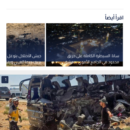
اقرأ أيضاً
سانا: السيطرة الكاملة على حريق
جيش الاحتلال يتوغل في وا
محدود في الجامع الأموي بدمشق
بريف درعا الغربي ويفتش م
دون أضرار
1