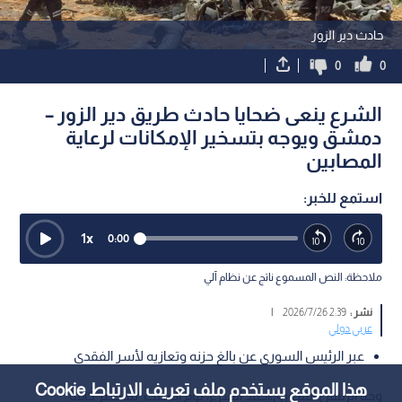
حادث دير الزور
0
0
الشرع ينعى ضحايا حادث طريق دير الزور –
دمشق ويوجه بتسخير الإمكانات لرعاية
المصابين
استمع للخبر:
1
x
0:00
ملاحظة: النص المسموع ناتج عن نظام آلي
نشر :
2:39 2026/7/26
|
عربي دولي
عبر الرئيس السوري عن بالغ حزنه وتعازيه لأسر الفقدى
هذا الموقع يستخدم ملف تعريف الارتباط Cookie
وجه الرئيس السوري،أحمد الشرع، يوم السبت بتسخير كافة