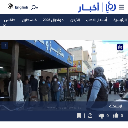
English
الرئيسية
أسعار الذهب
الأردن
مونديال 2026
فلسطين
طقس
1
ارشيفية
0
0