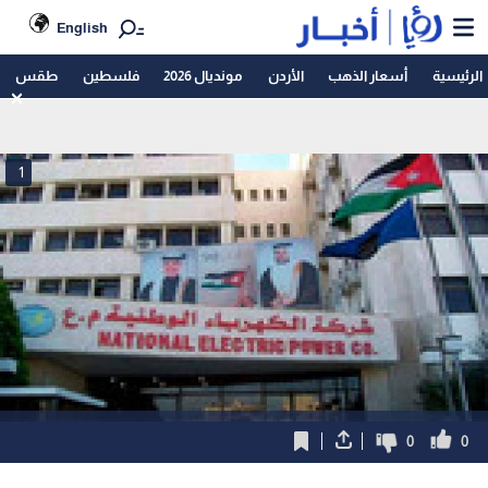
English
الرئيسية
أسعار الذهب
الأردن
مونديال 2026
فلسطين
طقس
1
0
0