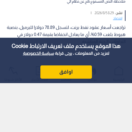
ملاحظة: النص المسموع ناتج عن نظام آلي
نشر :
8:29 2026/8/5
|
اقتصاد
تراجعت أسعار عقود نفط برنت، لتسجل 78.89 دولارا للبرميل، بنصبة
هبوط بلغت 0.59%، أي ما يعادل انخفاضا بقيمة 0.47 دولار في
التداولات الـحية المباشرة.
هذا الموقع يستخدم ملف تعريف الارتباط Cookie
لمزيد من المعلومات ، يرجى قراءة
سياسة الخصوصية
اوافق
الرئيسية
عواجل
المباشر
أحدث الأخبار
الأكثر شيوعًا
ويأتي هذا التراجع الـطفيف في ظل موجة من التقلبات الـتي تشهدها