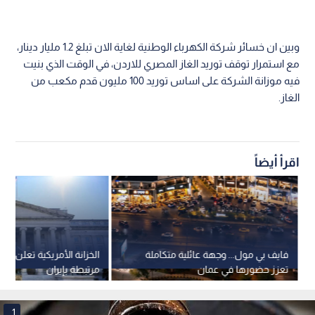
وبين ان خسائر شركة الكهرباء الوطنية لغاية الان تبلغ 1.2 مليار دينار،
مع استمرار توقف توريد الغاز المصري للاردن، في الوقت الذي بنيت
فيه موزانة الشركة على اساس توريد 100 مليون قدم مكعب من
الغاز.
اقرأ أيضاً
فايف بي مول... وجهة عائلية متكاملة
الخزانة الأمريكية تعلن رف
تعزز حضورها في عمان
مرتبطة بإيران
1