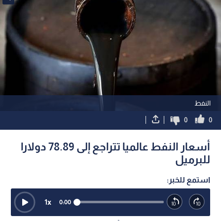
النفط
0
0
أسعار النفط عالميا تتراجع إلى 78.89 دولارا
للبرميل
استمع للخبر:
1
x
0:00