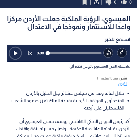
0
0
العيسوي: الرؤية الملكية جعلت الأردن مركزا
واعدا للاستثمار ونموذجا في الاعتدال
استمع للخبر:
1
x
0:00
ملاحظة: النص المسموع ناتج عن نظام آلي
نشر :
منذ 13 ساعة
|
الأردن
خلال لقائه وفدا من مجلس عشائر جبل الخليل بالأردن
المتحدثون: المواقف الأردنية بقيادة الملك تعزز صمود الشعب
الفلسطيني على أرضه
أكد رئيس الديوان الملكي الهاشمي يوسف حسن العيسوي أن
الأردن، بقيادته الهاشمية الحكيمة، يواصل مسيرته بثقة واقتدار،
مستندا إلى إرث هاشمي راسخ ورؤية ملكية جعلت من المملكة