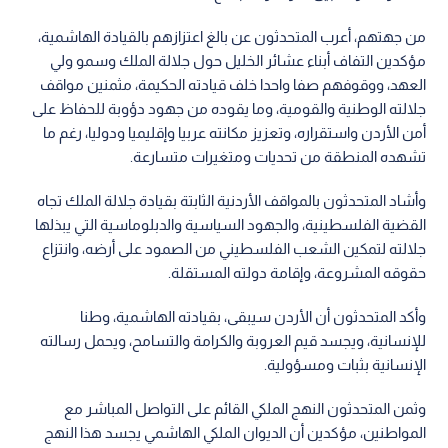
من جهتهم، أعرب المتحدثون عن بالغ اعتزازهم بالقيادة الهاشمية،
مؤكدين التفاف أبناء عشائر الخليل حول جلالة الملك وسمو ولي
العهد، ووقوفهم صفا واحدا خلف قيادته الحكيمة، مثمنين مواقف
جلالته الوطنية والقومية، وما يقوده من جهود دؤوبة للحفاظ على
أمن الأردن واستقراره، وتعزيز مكانته عربيا وإقليميا ودوليا، رغم ما
تشهده المنطقة من تحديات ومتغيرات متسارعة.
وأشاد المتحدثون بالمواقف الأردنية الثابتة بقيادة جلالة الملك تجاه
القضية الفلسطينية، والجهود السياسية والدبلوماسية التي يبذلها
جلالته لتمكين الشعب الفلسطيني من الصمود على أرضه، وانتزاع
حقوقه المشروعة، وإقامة دولته المستقلة.
وأكد المتحدثون أن الأردن سيبقى، بقيادته الهاشمية، وطنا
للإنسانية، ويجسد قيم العروبة والكرامة والتسامح، ويحمل رسالته
الإنسانية بثبات ومسؤولية.
وثمن المتحدثون النهج الملكي القائم على التواصل المباشر مع
المواطنين، مؤكدين أن الديوان الملكي الهاشمي يجسد هذا النهج