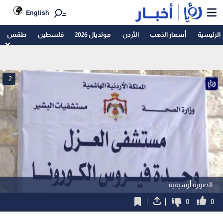
English
الرئيسية
أسعار الذهب
الأردن
مونديال 2026
فلسطين
طقس
2
الصورة أرشيفية
0
0