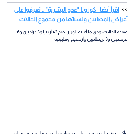
اقرأ أيضا : كورونا "عدو البشرية" .. تعرفوا على
أعراض المصابين ونسبتها من مجموع الحالات
وهذه الحالات، وفق ما أعلنه الوزير تضم 42 أردنيا و3 عراقيين و6
فرنسيين و3 بريطانيين وأرجنتينيا وفلبينية.
وأكدت وزارة الصحة، في بيانات متعاقبة، أن جميع المصابين بحالة