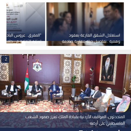
استغلال الشقق الفارغة بعقود
"المفرق.. عروس البادية"..
وهمية ..تفاصيل حيلة عقارية صادمة
لوزارة الثقافة في جامعة "
في عمان
الأحد
2
المتحدثون: المواقف الأردنية بقيادة الملك تعزز صمود الشعب
الفلسطيني على أرضه