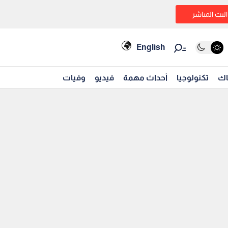
البث المباشر
English
اك
تكنولوجيا
أحداث مهمة
فيديو
وفيات