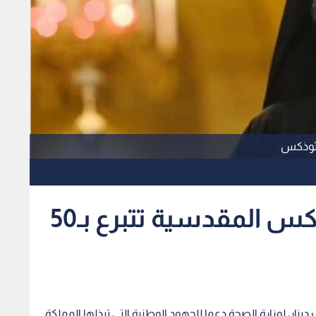
رثوذكس
بطريركية الروم الأرثوذكس المقدسية تتبرع بـ50
بطريركية الروم الأرثوذكس المقدسية بـ50 ألف دينار، لوزارة الصحة دعما للجهود الوطنية التي تبذلها المملكة