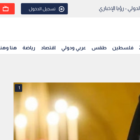
ولي - رؤيا الإخباري
تسجيل الدخول
فلسطين
طقس
عربي ودولي
اقتصاد
رياضة
هنا وهن
1