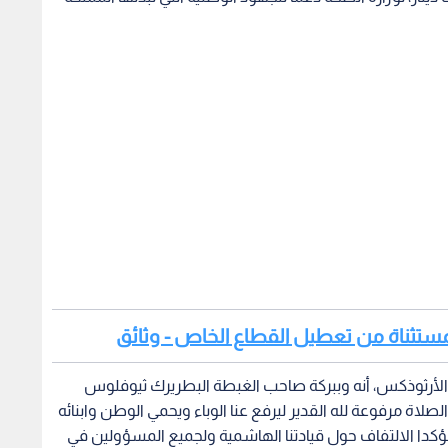
لمستثناة من تعطيل القطاع الخاص - وثائق
لأرثوذكس، أنه وببركة صاحب الغبطة البطريرك ثيوفلوس
لصلاة مرفوعة لله القدير ليرفع عنا الوباء ويحمي الوطن وابنائه
 مؤكدا الالتفاف حول قيادتنا الهاشمية ولجميع المسؤولين في
هذا الوباء العالمي.
لمتلفزة لطلبة التوجيهي ليوم الأربعاء