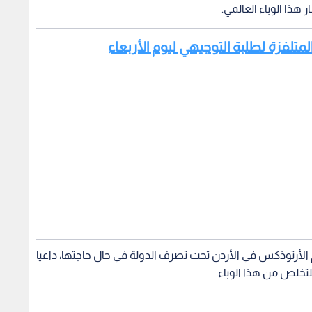
 الأرثوذكس في الأردن تحت تصرف الدولة في حال حاجتها، داعيا
للتخلص من هذا الوباء.
لى مريضة "البشير":
وزير الصحة يعلن استحداث 8
بعد إغل
لجنة الطبية المختصة
عيادات مسائية بمستشفى الأميرة
صحي أب
دث
بسمة لتقليص المواعيد
يؤكد: 
خلال أ