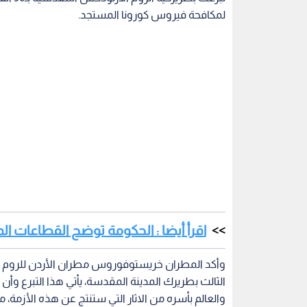
لمكافحة فيروس كورونا المستجد.
اقرأ أيضا : الحكومة توضح القطاعات ا
وأكد المطران خريستوفوروس مطران الأردن للروم ا
الثالث بطريرك المدينة المقدسة، يأتي هذا التبرع وأن ا
والعالم بأسره من الاثار التي ستنتج عن هذه الأزمة،
مواجهة الفيروس وتقديم كل ما يمكن للحد من انتشار 
اقرأ أيضا : التربية تعلن جدول الدروس ا