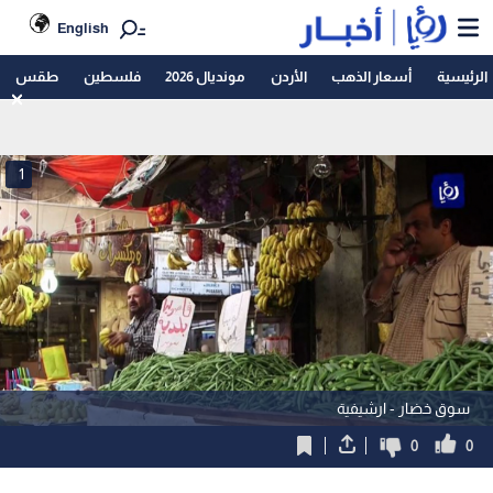
English
الرئيسية
أسعار الذهب
الأردن
مونديال 2026
فلسطين
طقس
1
سوق خضار - ارشيفية
0
0