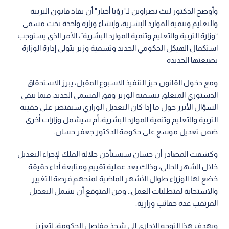
وأوضح الدكتور ليث نصراوين لـ"رؤيا أخبار" أن نفاذ قانون التربية
والتعليم وتنمية الموارد البشرية، وإنشاء وزارة واحدة تحت مسمى
“وزارة التربية والتعليم وتنمية الموارد البشرية”، الأمر الذي يستوجب
استكمال الهيكل الحكومي الجديد وتسمية وزير يتولى إدارة الوزارة
بصيغتها الجديدة
ومع دخول القانون حيز التنفيذ الاسبوع المقبل، يبرز الاستحقاق
الدستوري المتعلق بتسمية الوزير وفق المسمى الجديد، فيما يبقى
السؤال الأبرز حول ما إذا كان التعديل الوزاري سيقتصر على حقيبة
التربية والتعليم وتنمية الموارد البشرية، أم سيشمل وزارات أخرى
ضمن تعديل موسع على حكومة الدكتور جعفر حسان.
وكشفت المصادر أن حسان سيستأذن جلالة الملك لإجراء التعديل
خلال الشهر الحالي، وذلك بعد عملية تقييم ومتابعة أداء دقيقة
خضع لها الوزراء طوال الأشهر الماضية لمنحهم فرصة التغيير
والاستجابة لمتطلبات العمل.. ومن المتوقع أن يشمل التعديل
المرتقب عدة حقائب وزارية.
ويهدف هذا التوجه الإداري إلى شحذ مفاصل الحكومة، لتعزيز