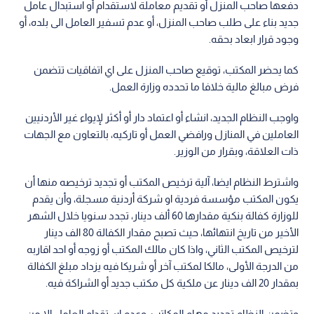
دفعها صاحب المنزل أو تقديم معاملة لاستقدام أو استبدال عامل
جديد بناء على طلب صاحب المنزل، أو عدم تسفير العامل الى بلده، أو
وجود قرار ابعاد بحقه.
كما يحضر المكتب، توقيع صاحب المنزل على اي اتفاقيات تتضمن
فرض مبالغ مالية خلافا ما تحدده وزارة العمل.
واوجب النظام الجديد، انشاء أو اعتماد دار أو أكثر لإيواء غير الأردنيين
العاملين في المنازل ورافضي العمل أو تاركيه، بالتعاون مع الجهات
ذات العلاقة، وبقرار من الوزير.
واشترط النظام ايضا، آلية ترخيص المكتب أو تجديد ترخيصه منها أن
يكون المكتب مؤسسة فردية او شركة أردنية مسجلة، وأن يقدم
للوزارة كفالة بنكية مقدارها 60 ألف دينار، تجدد سنويا خلال الشهر
الأخير من تاريخ انتهائها، حيث تصبح مقدار الكفالة 80 الف دينار
لترخيص المكتب الثاني، واذا كان مالك المكتب أو زوجه أو احد اقاربه
من الدرجة الأولى، مالكا لمكتب آخر أو شريكا فيه يزداد مبلغ الكفالة
بمقدار 20 الف دينار عن ملكية كل مكتب جديد أو الشراكة فيه.
وتضمن النظام تحديد مهام المكاتب، وعدم استقدام العامل إلا من