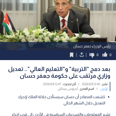
رئيس الوزراء جعفر حسان
0
0
بعد دمج "التربية" و"التعليم العالي".. تعديل
وزاري مرتقب على حكومة جعفر حسان
نشر :
12:40 2026/8/8
|
آخر تحديث :
12:47 2026/8/8
الأردن
|
اسم المحرر :
أندراوس ميخائيل
كشفت المصادر أن حسان سيستأذن جلالة الملك لإجراء
التعديل خلال الشهر الحالي
تشير المعلومات والتسريبات السياسية في الأردن إلى قرب إجراء