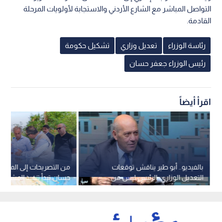
التواصل المباشر مع الشارع الأردني والاستجابة لأولويات المرحلة
القادمة.
رئاسة الوزراء
تعديل وزاري
تشكيل حكومة
رئيس الوزراء جعفر حسان
اقرأ أيضاً
بالفيديو.. أبو طير يناقش توقعات
من التصريحات إلى الميدا
التعديل الوزاري: الرئيس ليس من
حسان تبدأ تنفيذ المشاريع
يختار جميع أعضاء الفريق الوزاري
العقبة