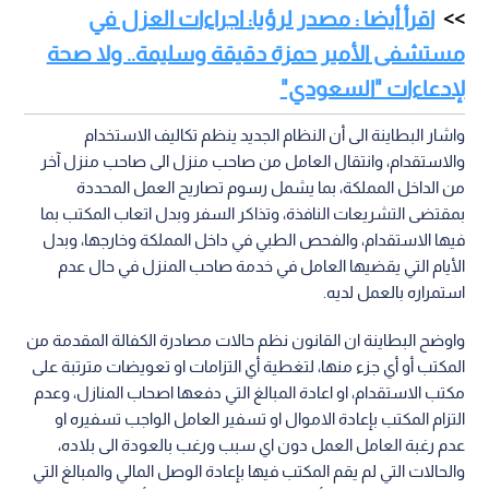
اقرأ أيضا : مصدر لرؤيا: اجراءات العزل في
مستشفى الأمير حمزة دقيقة وسليمة.. ولا صحة
لإدعاءات "السعودي"
واشار البطاينة الى أن النظام الجديد ينظم تكاليف الاستخدام
والاستقدام، وانتقال العامل من صاحب منزل الى صاحب منزل آخر
من الداخل المملكة، بما يشمل رسوم تصاريح العمل المحددة
بمقتضى التشريعات النافذة، وتذاكر السفر وبدل اتعاب المكتب بما
فيها الاستقدام، والفحص الطبي في داخل المملكة وخارجها، وبدل
الأيام التي يقضيها العامل في خدمة صاحب المنزل في حال عدم
استمراره بالعمل لديه.
واوضح البطاينة ان القانون نظم حالات مصادرة الكفالة المقدمة من
المكتب أو أي جزء منها، لتغطية أي التزامات او تعويضات مترتبة على
مكتب الاستقدام، او اعادة المبالغ التي دفعها اصحاب المنازل، وعدم
التزام المكتب بإعادة الاموال او تسفير العامل الواجب تسفيره او
عدم رغبة العامل العمل دون اي سبب ورغب بالعودة الى بلاده،
والحالات التي لم يقم المكتب فيها بإعادة الوصل المالي والمبالغ التي