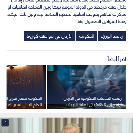
خلال جهة مرخصة في الدولة الموقع بينها وبين المملكة اتفاقيات او
مذكرات تفاهم بموجب اتفاقية لتنظيم العلاقة بينه وبين تلك الجهة،
وفقا للقوانين المعمول بها.
رئاسة الوزراء
الحكومة
الأردن في مواجهة كورونا
اقرأ أيضاً
رقمنة الخدمات الحكومية في الأردن
الحكومة تصدر تقرير النص
ترتفع إلى 85.8% حتى نهاية النصف
للعام الحالي لسير العمل ف
الأول من 2026
التنفيذي الثاني لرؤية التح
الاقتصادي
1