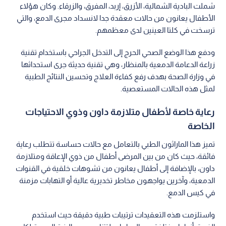
شملت البادية الشمالية، الأزرق، إربد، المفرق، والزرقاء. وكان هؤلاء
الأطفال يعانون من حالات معقدة جدا لانسداد مجرى الدمع، والتي
ترسخت في كلتا العينين لدى معظمهم.
ودفع هذا الوضع الصحي الحرج إلى التدخل الجراحي باستخدام تقنية
زراعة الدعامة الدمعية بالمنظار، وهي تقنية حديثة جرى استحداثها
في وزارة الصحة بهدف رفع كفاءة العلاج وتحسين النتائج الطبية
لمثل هذه الحالات المستعصية.
رعاية خاصة لأطفال متلازمة داون وذوي الاحتياجات
الخاصة
تميز هذا الماراثون الطبي بالتعامل مع حالات حساسة تتطلب رعاية
فائقة، حيث كان من بين المرضى أطفال من ذوي الإعاقة ومتلازمة
داون، بالإضافة إلى أطفال يعانون من تشوهات خلقية في القنوات
الدمعية، وآخرين يواجهون مخاطر تخديرية عالية أو التهابات مزمنة
في كيس الدمع.
واستلزمت هذه التعقيدات ترتيبات طبية دقيقة حيث استخدم