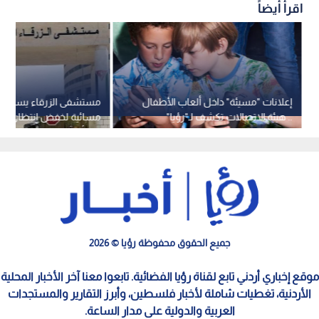
اقرأ أيضاً
إعلانات "مسيئة" داخل ألعاب الأطفال
مستشفى الزرقاء يستحدث
.. هيئة الاتصالات تكشف لـ"رؤيا"
مسائية لخفض انتظار الم
الحلول وثغرات "المنع المطلق" -فيديو
من أسبوع
جميع الحقوق محفوظة رؤيا © 2026
موقع إخباري أردني تابع لقناة رؤيا الفضائية. تابعوا معنا آخر الأخبار المحلية
الأردنية، تغطيات شاملة لأخبار فلسطين، وأبرز التقارير والمستجدات
العربية والدولية على مدار الساعة.