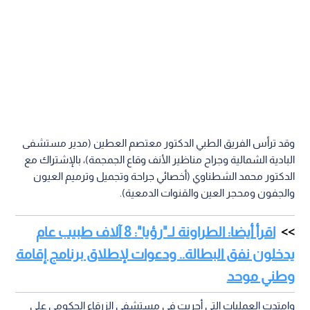
وقد ترأس الفريق الطبي الدكتور معتصم العطين (مدير مستشفى
البادية الشمالية وجراح مناظير الأنف وقاع الجمجمة)، بالإشتراك مع
الدكتور محمد الشطناوي (أخصائي جراحة وتجميل وترميم العيون
والجفون ومحجر العين والقنوات الدمعية).
اقرأ أيضا: الطراونة لـ"رؤيا": 8 آلاف طبيب عام
يدخلون نفق البطالة.. ودعوات لإطلاق برنامج إقامة
وطني موحد
وامتدت العمليات التي أجريت في مستشفى الزرقاء الحكومي على