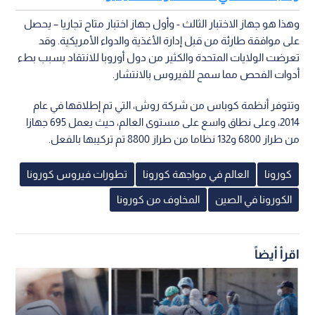
وهذا هو جهاز الاختبار الثالث - وأول جهاز اختبار متاح تجاريا – يحصل
على موافقة طارئة من قبل إدارة الأغذية والدواء الأمريكية. وقد
تعرضت الولايات المتحدة والكثير من دول أوروبا للانتقاد بسبب بطء
أدوات الفحص مما سمح للفيروس بالانتشار.
وتتوفر أنظمة كوباس من شركة روش، التي تم إطلاقها في عام
2014، وعلى نطاق واسع على مستوى العالم، حيث يعمل 695 جهازا
من طراز 6800 و132 نظاما من طراز 8800 تم تركيبها بالفعل.
كورونا
العالم في مواجهة كورونا
تطورات فيروس كورونا
الكورونا في الصين
المخاوف من كورونا
اقرأ أيضاً