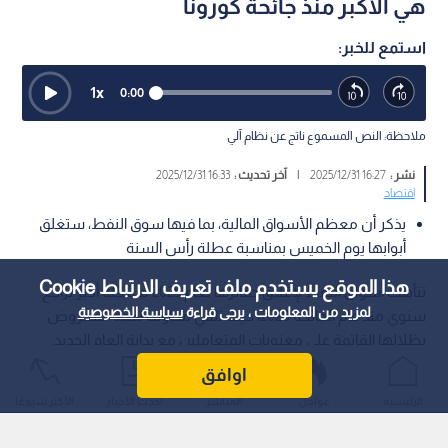
هي الأكبر منذ جائحة كورونا
استمع للخبر:
1
x
0:00
ملاحظة: النص المسموع ناتج عن نظام آلي
نشر :
16:27 2025/12/31
|
آخر تحديث :
16:33 2025/12/31
اقتصاد
يذكر أن معظم الأسواق المالية، بما فيها سوق النفط، ستغلق
أبوابها يوم الخميس بمناسبة عطلة رأس السنة
هذا الموقع يستخدم ملف تعريف الارتباط Cookie
تتأهب أسواق النفط لإغلاق دفاترها لعام 2025 مسجلة أكبر تراجع
لمزيد من المعلومات ، يرجى قراءة
سياسة الخصوصية
سنوي منذ عام الجائحة 2020، حيث تلقي مخاوف تخمة المعروض
بظلالها القاتمة على معنويات المتعاملين مع بداية العام الجديد.
اوافق
الرئيسية
عواجل
المباشر
أحدث الأخبار
الأكثر شيوعًا