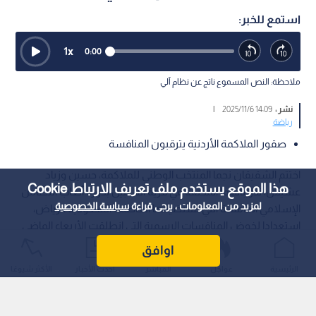
استمع للخبر:
1
x
0:00
ملاحظة: النص المسموع ناتج عن نظام آلي
نشر :
14:09 2025/11/6
|
رياضة
صقور الملاكمة الأردنية يترقبون المنافسة
اختتم الشقيقان نجما المنتخب الوطني للملاكمة، حسين وزياد
هذا الموقع يستخدم ملف تعريف الارتباط Cookie
عشيش، تدريباتهما المكثفة في قرية اللاعبين بدورة ألعاب التضامن
لمزيد من المعلومات ، يرجى قراءة
سياسة الخصوصية
الإسلامي الخامسة التي تستضيفها العاصمة السعودية الرياض،
استعدادا لخوض المنافسات الرسمية التي انطلقت الأربعاء الماضي
قبل الافتتاح الرسمي للدورة يوم السابع من تشرين الثاني الحالي.
اوافق
الرئيسية
عواجل
المباشر
أحدث الأخبار
الأكثر شيوعًا