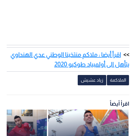
اقرأ أيضا : ملاكم منتخبنا الوطني عدي الهنداوي
يتأهل الى أولمبياد طوكيو 2020
الملاكمة
زياد عشيش
اقرأ أيضاً