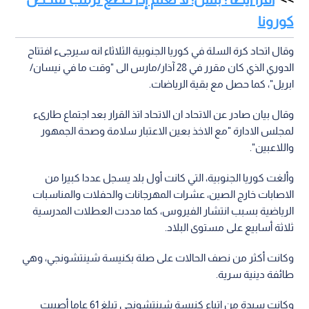
كورونا
وقال اتحاد كرة السلة في كوريا الجنوبية الثلاثاء انه سيرجىء افتتاح
الدوري الذي كان مقرر في 28 آذار/مارس الى "وقت ما في نيسان/
ابريل"، كما حصل مع بقية الرياضات.
وقال بيان صادر عن الاتحاد ان الاتحاد اتذ القرار بعد اجتماع طارىء
لمجلس الادارة "مع الاخذ بعين الاعتبار سلامة وصحة الجمهور
واللاعبين".
وألغت كوريا الجنوبية، التي كانت أول بلد يسجل عددا كبيرا من
الاصابات خارج الصين، عشرات المهرجانات والحفلات والمناسبات
الرياضية بسبب انتشار الفيروس، كما مددت العطلات المدرسية
ثلاثة أسابيع على مستوى البلاد.
وكانت أكثر من نصف الحالات على صلة بكنيسة شينتشونجي، وهي
طائفة دينية سرية.
وكانت سيدة من اتباع كنيسة شينتشونجي تبلغ 61 عاما أصيبت