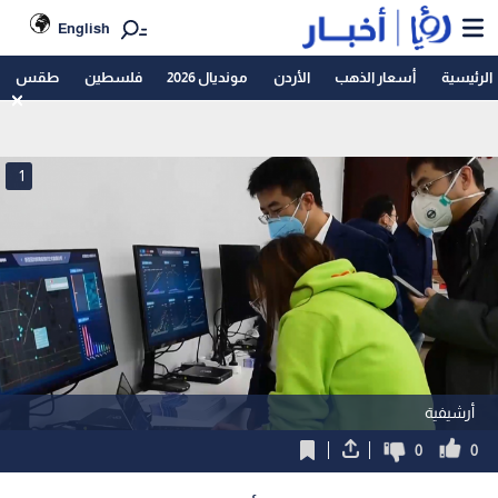
English
الرئيسية
أسعار الذهب
الأردن
مونديال 2026
فلسطين
طقس
1
أرشيفية
0
0