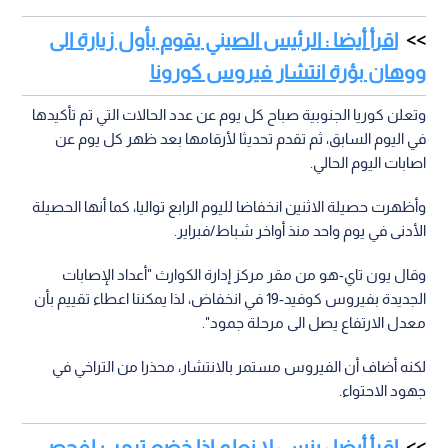
اقرأ أيضا : الرئيس الصيني يقوم بأول زيارة الى
ووهان بؤرة انتشار فيروس كورونا
وتعلن كوريا الجنوبية صباح كل يوم عن عدد الحالات التي تم تأكيدها
في اليوم السابق، ثم تقدم تحديثا لأرقامها بعد ظهر كل يوم عن
اصابات اليوم الحالي.
وأظهرت حصيلة الاثنين انخفاضا لليوم الرابع تواليا، كما أنها الحصيلة
الأدنى في يوم واحد منذ أواخر شباط/فبراير.
وقال يون تاي-هو من مقر مركز إدارة الكوارث "أعداد الإصابات
الجديدة بفيروس كوفيد-19 في انخفاض، لذا يمكننا اعطاء تقييم بأن
معدل الارتفاع يصل الى مرحلة جمود".
لكنه أضاف أن الفيروس مستمر بالانتشار، محذرا من التراخي في
جهود الاحتواء.
اقرأ أيضا : بنس: لا نعلم إذا خضع ترمب لفحص