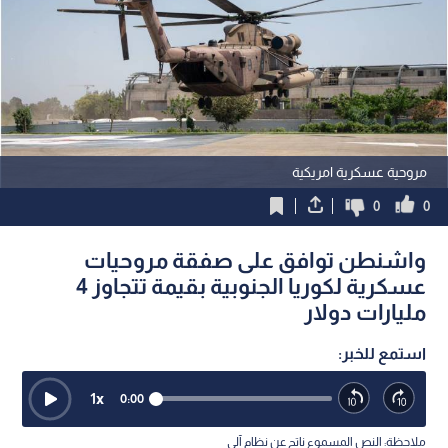
مروحية عسكرية امريكية
0
0
واشنطن توافق على صفقة مروحيات
عسكرية لكوريا الجنوبية بقيمة تتجاوز 4
مليارات دولار
استمع للخبر:
1
x
0:00
ملاحظة: النص المسموع ناتج عن نظام آلي