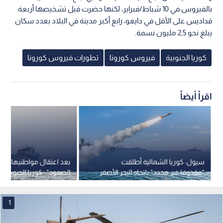
بالفيروس في 10 شباط/فبراير، لكنها حضرت قبل تشخيصها أربعة
قداديس على الأقل في دايغو، رابع أكبر مدينة في البلاد بعدد سكان
يبلغ نحو 2,5 مليون نسمة.
كوريا الجنوبية
فيروس كورونا
تطورات فيروس كورونا
اقرأ أيضاً
سيول: كوريا الشمالية أطلقت
بعد اعتقال مواطنيها بـ
"مقذوفا غير محدد" باتجاه البحر الأصفر
الصمود".. كوريا الجنوبية 
نتنياهو
1