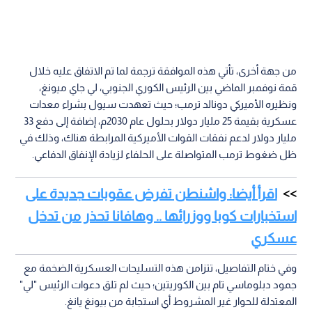
من جهة أخرى، تأتي هذه الموافقة ترجمة لما تم الاتفاق عليه خلال
قمة نوفمبر الماضي بين الرئيس الكوري الجنوبي، لي جاي ميونغ،
ونظيره الأميركي دونالد ترمب؛ حيث تعهدت سيول بشراء معدات
عسكرية بقيمة 25 مليار دولار بحلول عام 2030م، إضافة إلى دفع 33
مليار دولار لدعم نفقات القوات الأميركية المرابطة هناك، وذلك في
ظل ضغوط ترمب المتواصلة على الحلفاء لزيادة الإنفاق الدفاعي.
اقرأ أيضا: واشنطن تفرض عقوبات جديدة على
استخبارات كوبا ووزرائها .. وهافانا تحذر من تدخل
عسكري
وفي ختام التفاصيل، تتزامن هذه التسليحات العسكرية الضخمة مع
جمود دبلوماسي تام بين الكوريتين؛ حيث لم تلق دعوات الرئيس "لي"
المعتدلة للحوار غير المشروط أي استجابة من بيونغ يانغ.