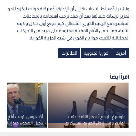
وتشير الأوساط السياسية إلى أن الإدارة الأميركية حولت تركزها نحو
تعزيز ترسانة حلفائها بعد أن فقد ترمب اهتمامه بالمحادثات
المباشرة مع الزعيم الكوري الشمالي كيم جونغ أون خلال ولايته
الثانية، مما يجعل الأيام المقبلة مفتوحة على مزيد من التحركات
العملياتية لتثبيت موازين القوى في شبه الجزيرة الكورية.
أمريكا
كوريا الجنوبية
الطائرات
اقرأ أيضاً
بلومبرغ : تراجع أسعار النفط عقب
أكسيوس: ترمب أبلغ "تل أب
إعلان ترمب إرجاء الضربة العسكرية
تأجيل الهجوم ضد إيران
ضد إيران