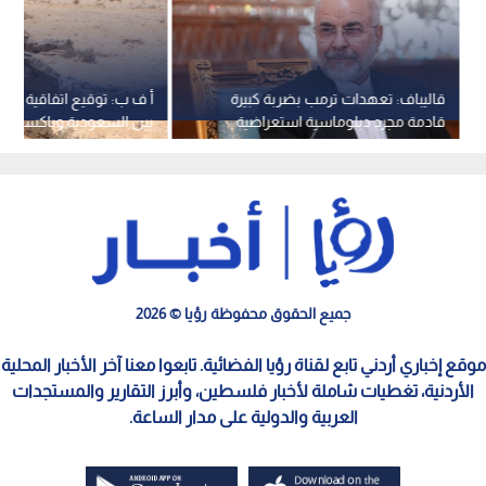
قاليباف: تعهدات ترمب بضربة كبيرة
أ ف ب: توقيع اتفاقية دف
قادمة مجرد دبلوماسية استعراضية
بين السعودية وباكستان و
كاذبة
جدة الجمعة
جميع الحقوق محفوظة رؤيا © 2026
موقع إخباري أردني تابع لقناة رؤيا الفضائية. تابعوا معنا آخر الأخبار المحلية
الأردنية، تغطيات شاملة لأخبار فلسطين، وأبرز التقارير والمستجدات
العربية والدولية على مدار الساعة.