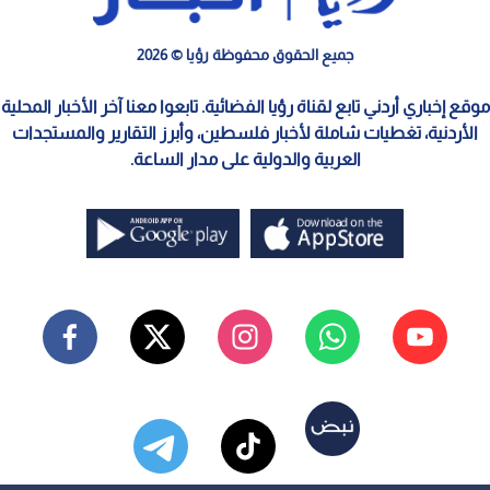
جميع الحقوق محفوظة رؤيا © 2026
موقع إخباري أردني تابع لقناة رؤيا الفضائية. تابعوا معنا آخر الأخبار المحلية
الأردنية، تغطيات شاملة لأخبار فلسطين، وأبرز التقارير والمستجدات
العربية والدولية على مدار الساعة.