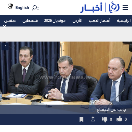
English
الرئيسية
أسعار الذهب
الأردن
مونديال 2026
فلسطين
طقس
1
جانب من الاجتماع
0
0