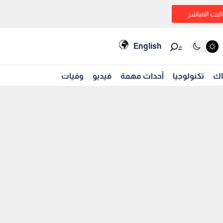
البث المباشر
English
اك
تكنولوجيا
أحداث مهمة
فيديو
وفيات