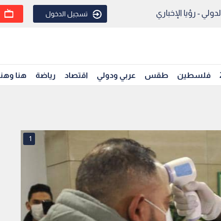
ولي - رؤيا الإخباري
تسجيل الدخول
فلسطين
طقس
عربي ودولي
اقتصاد
رياضة
هنا وهن
1