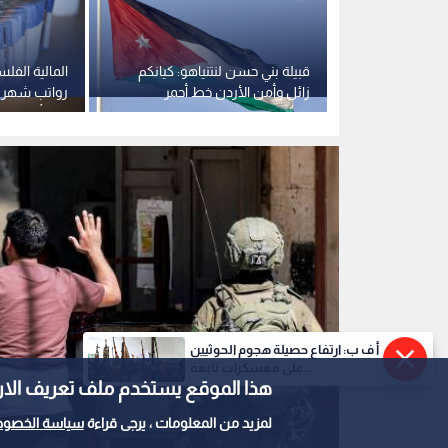
قبيلة بني حسن لنتنياهو: كيانكم
المالية الف
زائل وأمن الأردن خط أحمر
وحد أدنى 3000 شيكل
أ ف ب: ارتفاع حصيلة هجوم الحوثيين
على معسكرات تابعة...
هذا الموقع يستخدم ملف تعريف الارتباط e
لمزيد من المعلومات ، يرجى قراءة
سياسة الخصوص