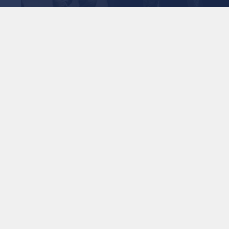
صادر فلسطينية: 10 إصابات باعتداءات الاحتلال
نديا
1
x
0:00