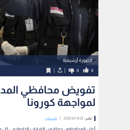
الصورة أرشيفية
0
0
تفويض محافظي المدن ا
لمواجهة كورونا
نشر :
14:28 2020/3/5
|
فلسطين
أعلن المحافظون جملة من القرارات الخاصة في كل مح