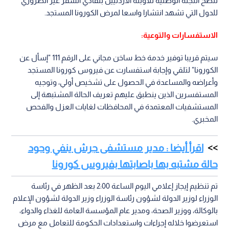
تنصح اللجنة الوطنية للأوبئة الأردنيين بتفادي السفر غير الضروري
للدول التي تشهد انتشارا واسعا لمرض الكورونا المستجد.
الاستفسارات والتوعية:
سيتم قريبا توفير خدمة خط ساخن مجاني على الرقم 111 "إسأل عن
الكورونا" لتلقي وإجابة استفسارت عن فيروس كورونا المستجد
وأعراضه والمساعدة في الحصول على تشخيص أولي، وتوجيه
المستفسرين الذين ينطبق عليهم تعريف الحالة المشتبهة إلى
المستشفيات المعتمدة في المحافظات لغايات العزل والفحص
المخبري.
اقرأ أيضا : مدير مستشفى جرش ينفي وجود
حالة مشتبه بها باصابتها بفيروس كورونا
تم تنظيم إيجاز إعلامي اليوم الساعة 2:00 بعد الظهر في رئاسة
الوزراء لوزير الدولة لشؤون رئاسة الوزراء وزير الدولة لشؤون الإعلام
بالوكالة، ووزير الصحة، ومدير عام المؤسسة العامة للغذاء والدواء،
استعرضوا خلاله إجراءات واستعدادات الحكومة للتعامل مع مرض