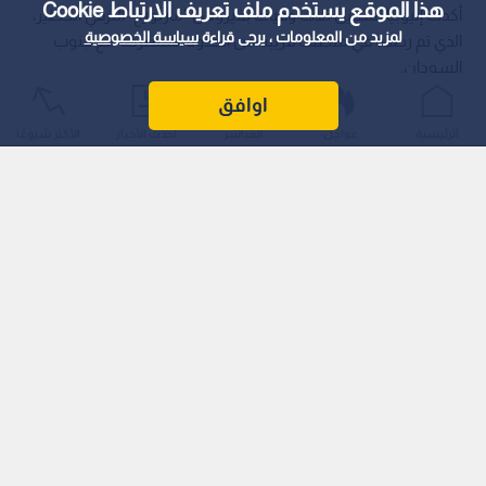
هذا الموقع يستخدم ملف تعريف الارتباط Cookie
أكدت إثيوبيا تسجيل ثلاث وفيات بفيروس "ماربورغ" النزفي الخطير،
لمزيد من المعلومات ، يرجى قراءة
سياسة الخصوصية
الذي تم رصده في منطقة قريبة من الحدود المشتركة مع جنوب
السودان.
اوافق
الرئيسية
عواجل
المباشر
أحدث الأخبار
الأكثر شيوعًا
وقالت وزيرة الصحة الإثيوبية ميكدس دابا إن الحكومة، التي أعلنت
عن تفشي الفيروس يوم الجمعة الماضي، أجرت فحوصات لـ 17 حالة
مشتبه بها في جنوب البلاد، مضيفة أن تفشي المرض تم تسجيله
في منطقة "أومو".