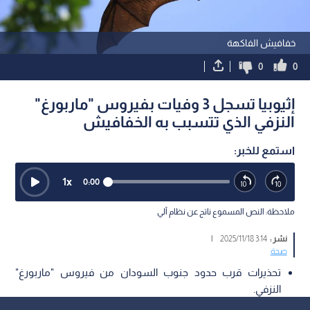
خفافيش الفاكهة
0
0
إثيوبيا تسجل 3 وفيات بفيروس "ماربورغ"
النزفي الذي تتسبب به الخفافيش
استمع للخبر:
1
x
0:00
ملاحظة: النص المسموع ناتج عن نظام آلي
نشر :
3:14 2025/11/18
|
صحة
تحذيرات قرب حدود جنوب السودان من فيروس "ماربورغ"
النزفي.