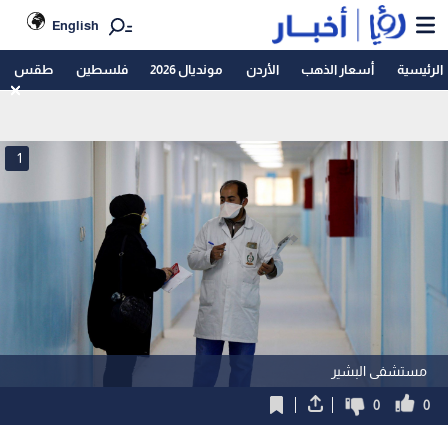
English
الرئيسية
أسعار الذهب
الأردن
مونديال 2026
فلسطين
طقس
1
مستشفى البشير
0
0