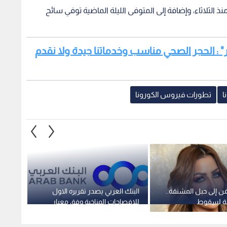
منها منذ الثلاثاء، وإضافة إلى المتوفى الليلة الماضية توفي سائح
ير" : الحجر الصحي مناسب وخدماتنا جيدة ولا نقدم
ا
تطورات فيروس الكورونا
ن إلى حبل المشنقة..
البنك العربي يصدر تقريره الاول
توقيف 
لة لسقوط
للإفصاحات المناخية وفق معيار
للاشتب
 سارة خليفة
IFRS S2
شاطئ ب
بريطان