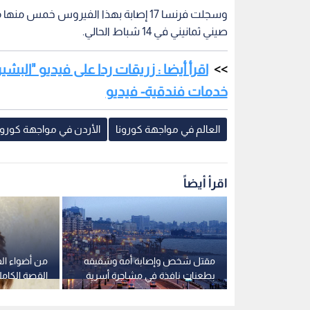
وسجلت فرنسا 17 إصابة بهذا الفيروس خمس 
صيني ثمانيني في 14 شباط الحالي.
اقرأ أيضا : زريقات ردا على فيديو "البش
خدمات فندقية- فيديو
العالم في مواجهة كورونا
الأردن في مواجهة كورون
اقرأ أيضاً
قوى جوازات
مقتل شخص وإصابة أمه وشقيقه
من أضواء الف
ر لعام 2026 والإمارات في
بطعنات نافذة في مشاجرة أسرية
القصة الكام
بالإسكندرية
"إمبراطورية"