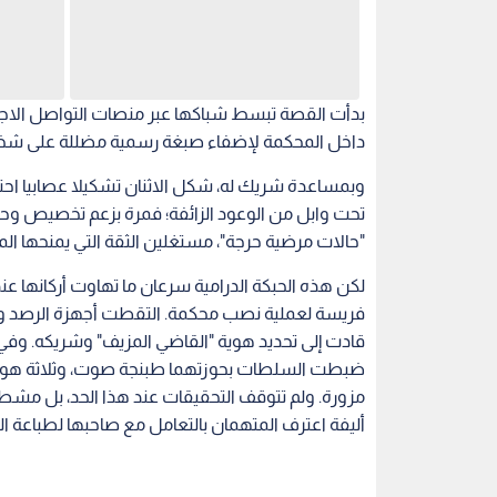
بدأت القصة تبسط شباكها عبر منصات التواصل الاج
داخل المحكمة لإضفاء صبغة رسمية مضللة على شخصيت
وبمساعدة شريك له، شكل الاثنان تشكيلا عصابيا احترف
تحت وابل من الوعود الزائفة؛ فمرة بزعم تخصيص وحد
"حالات مرضية حرجة"، مستغلين الثقة التي يمنحها الم
لكن هذه الحبكة الدرامية سرعان ما تهاوت أركانها
فريسة لعملية نصب محكمة. التقطت أجهزة الرصد والت
قادت إلى تحديد هوية "القاضي المزيف" وشريكه. وفي
ضبطت السلطات بحوزتهما طبنجة صوت، وثلاثة هوات
مزورة. ولم تتوقف التحقيقات عند هذا الحد، بل مش
أليفة اعترف المتهمان بالتعامل مع صاحبها لطباعة ال