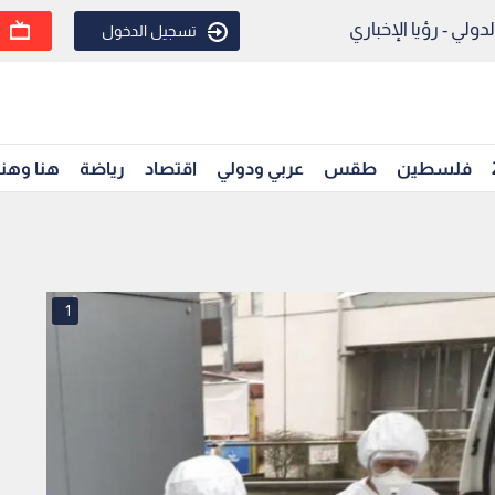
ولي - رؤيا الإخباري
تسجيل الدخول
فلسطين
طقس
عربي ودولي
اقتصاد
رياضة
هنا وهن
1