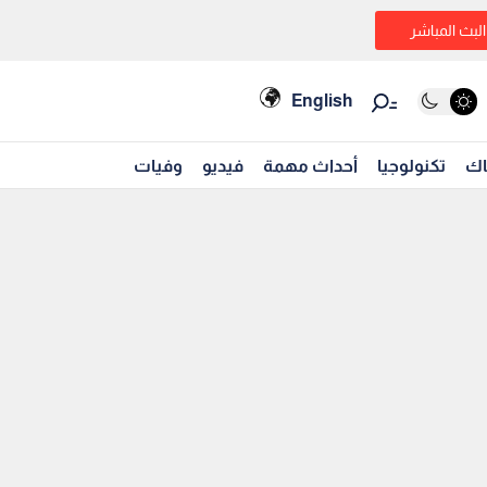
البث المباشر
English
اك
تكنولوجيا
أحداث مهمة
فيديو
وفيات