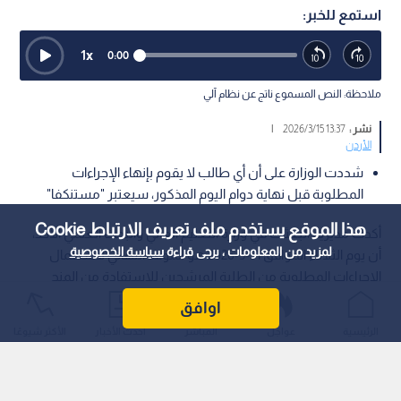
استمع للخبر:
1
x
0:00
ملاحظة: النص المسموع ناتج عن نظام آلي
نشر :
13:37 2026/3/15
|
الأردن
شددت الوزارة على أن أي طالب لا يقوم بإنهاء الإجراءات
المطلوبة قبل نهاية دوام اليوم المذكور، سيعتبر "مستنكفا"
هذا الموقع يستخدم ملف تعريف الارتباط Cookie
أكدت مديرية البعثات في وزارة التعليم العالي والبحث العلمي الأحد،
لمزيد من المعلومات ، يرجى قراءة
سياسة الخصوصية
أن يوم الثلاثاء الموافق 31-3-2026 هو الموعد النهائي لاستكمال
الإجراءات المطلوبة من الطلبة المرشحين للاستفادة من المنح
والقروض الداخلية للعام الجامعي 2025-2026.
اوافق
الرئيسية
عواجل
المباشر
أحدث الأخبار
الأكثر شيوعًا