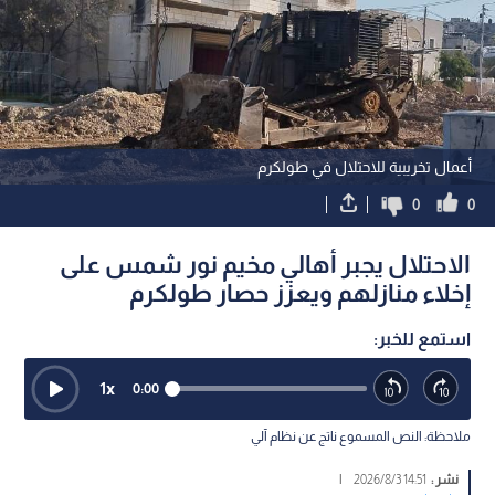
أعمال تخريبية للاحتلال في طولكرم
0
0
الاحتلال يجبر أهالي مخيم نور شمس على
إخلاء منازلهم ويعزز حصار طولكرم
استمع للخبر:
1
x
0:00
ملاحظة: النص المسموع ناتج عن نظام آلي
نشر :
14:51 2026/8/3
|