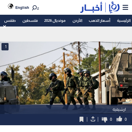
English
الرئيسية
أسعار الذهب
الأردن
مونديال 2026
فلسطين
طقس
1
ارشيفية
0
0