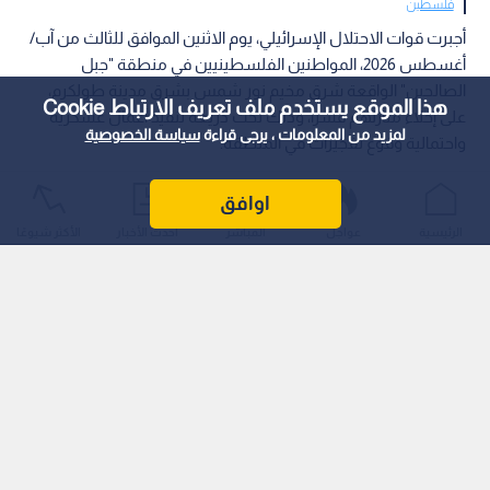
فلسطين
أجبرت قوات الاحتلال الإسرائيلي، يوم الاثنين الموافق للثالث من آب/
أغسطس 2026، المواطنين الفلسطينيين في منطقة "جبل
الصالحين" الواقعة شرق مخيم نور شمس بشرق مدينة طولكرم،
هذا الموقع يستخدم ملف تعريف الارتباط Cookie
على إخلاء منازلهم قسرا، وذلك تحت ذريعة تنفيذ أعمال عسكرية
لمزيد من المعلومات ، يرجى قراءة
سياسة الخصوصية
واحتمالية وقوع تفجيرات في المنطقة.
اوافق
الرئيسية
عواجل
المباشر
أحدث الأخبار
الأكثر شيوعًا
ونقلت مصادر محلية أن قوات الاحتلال أبلغت الأهالي الصادر