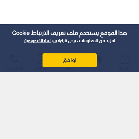
هذا الموقع يستخدم ملف تعريف الارتباط Cookie
لمزيد من المعلومات ، يرجى قراءة
سياسة الخصوصية
اوافق
الرئيسية
عواجل
المباشر
أحدث الأخبار
الأكثر شيوعًا
وكشف الملف عن معاناة يعيشها سكان عشرات المنازل جراء غياب
شبكات المياه والكهرباء والإنارة، وسط تعقيدات هندسية
وتشريعية ترتبط بوقوع مساكنهم خارج حدود التنظيم الرسمي،
ووعود بلدية بإنهاء الأزمة قبل نهاية العام الحالي.
معاناة السكان.. فواتير مضاعفة ومياه عبر "التنكات"
استعرض المواطن جمال حسان (صاحب الملاحظة) الواقع الخدمي
الصعب الذي يواجهه سكان الحي منذ انتقاله للسكن فيه عام 2020،