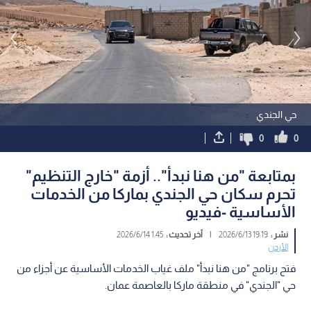
حي الجندي
0
0
بمتابعة "من هنا نبدأ".. أزمة "خارج التنظيم"
تحرم سكان حي الجندي بماركا من الخدمات
الأساسية -فيديو
نشر :
19:19 2026/6/13
|
آخر تحديث :
1:45 2026/6/14
الأردن
فتح برنامج "من هنا نبدأ" ملف غياب الخدمات الأساسية عن أجزاء من
حي "الجندي" في منطقة ماركا بالعاصمة عمان.