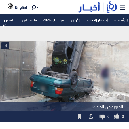
English
الرئيسية
أسعار الذهب
الأردن
مونديال 2026
فلسطين
طقس
4
الصورة من الحادث
0
0