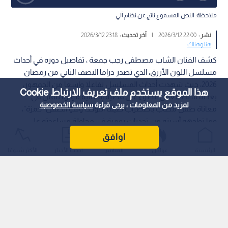
ملاحظة: النص المسموع ناتج عن نظام آلي
نشر :
22:00 2026/3/12
|
آخر تحديث :
23:18 2026/3/12
هنا وهناك
كشف الفنان الشاب مصطفى رجب جمعة ، تفاصيل دوره في أحداث
مسلسل اللون الأزرق، الذي تصدر دراما النصف الثاني من رمضان
2026، حيث شهدت أحداث المسلسل تفاعلا واسعا من الجمهور،
هذا الموقع يستخدم ملف تعريف الارتباط Cookie
بعدما سلط العمل الضوء على قضية إنسانية مؤثرة تتمثل في
لمزيد من المعلومات ، يرجى قراءة
سياسة الخصوصية
معاناة طفل مصاب باضطراب طيف التوحد، وهو الطفل "حمزة"،
وما تواجهه أسرته من تحديات يومية في محاولة مساعدته على
التكيف مع المجتمع.
اوافق
الرئيسية
عواجل
المباشر
أحدث الأخبار
الأكثر شيوعًا