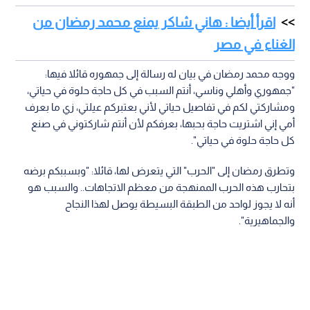
اقرأ أيضا : هاني شاكر يمنع محمد رمضان من
الغناء في مصر
ووجه محمد رمضان في بيان له رسالة إلى جمهوره قائلا فيها:
"جمهوري وأهلي وناسي، أنتم السبب في كل حاجة حلوة في حياتي،
ومشاركتي لكم في تفاصيل حياتي لأني بعتبركم عيلتي، زي ما بعرف
أمي إني اشتريت حاجة بحبها، بعرفكم لأن أنتم شاركتوني في صنع
كل حاجة حلوة في حياتي".
وتطرق رمضان إلى "الحرب" التي يتعرض لها، قائلا: "وبسببكم برضه
بتحارب هذه الحرب الممنهجة من معظم الاتجاهات.. والسبب هو
أنه لا يجوز لواحد من الطبقة البسيطة يوصل لهذا النجاح
والجماهيرية".