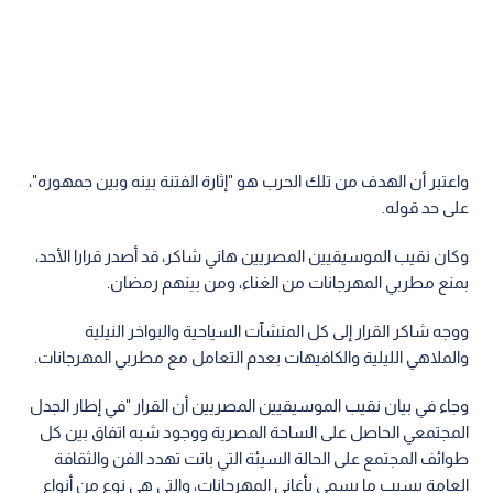
واعتبر أن الهدف من تلك الحرب هو "إثارة الفتنة بينه وبين جمهوره"،
على حد قوله.
وكان نقيب الموسيقيين المصريين هاني شاكر، قد أصدر قرارا الأحد،
بمنع مطربي المهرجانات من الغناء، ومن بينهم رمضان.
ووجه شاكر القرار إلى كل المنشآت السياحية والبواخر النيلية
والملاهي الليلية والكافيهات بعدم التعامل مع مطربي المهرجانات.
وجاء في بيان نقيب الموسيقيين المصريين أن القرار "في إطار الجدل
المجتمعي الحاصل على الساحة المصرية ووجود شبه اتفاق بين كل
طوائف المجتمع على الحالة السيئة التي باتت تهدد الفن والثقافة
العامة بسبب ما يسمى بأغاني المهرجانات، والتي هي نوع من أنواع