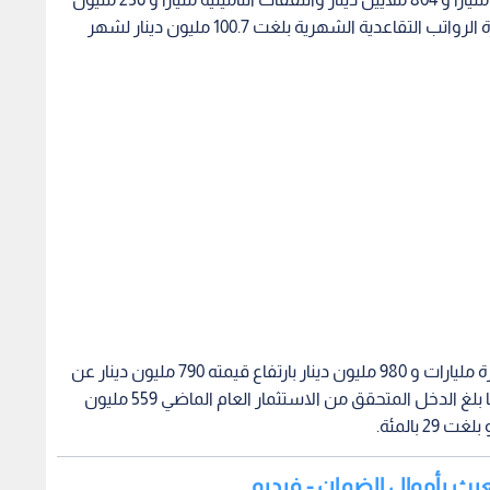
وقال الصبيحي إن موجودات الضمان وصلت الى عشرة مليارات و 980 مليون دينار بارتفاع قيمته 790 مليون دينار عن
بداية عام 2019 وبنسبة نمو بلغت حوالي 8 بالمائة، فيما بلغ الدخل المتحقق من الاستثمار العام الماضي 559 مليون
لعبث بأموال الضمان - فيديو
ي وقوانين العمل السارية في الاردن وحقوق وواجبات الموظف
ين العاملين في المواقع واهم التعديلات على القانون.
يدها ببيانات رواتب العاملين للشهر الماضي
الرواتب التقاعدية