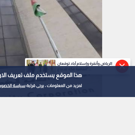
مبنى مؤسسة الضمان الاجتماعي
0
0
الرياض وأنقرة وإسلام آباد توقعان
الفينيق: تراجع مشترك
"اتفاقية مكة للدفاع...
هذا الموقع يستخدم ملف تعريف الارتباط e
مقلق يستدعي تدخلا عا
لمزيد من المعلومات ، يرجى قراءة
سياسة الخصوص
استمع للخبر:
ملاحظة: النص المسموع ناتج عن نظام آلي