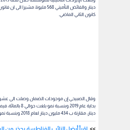
دينار، مقارنة ب 434 مليون دينار لعام 2018 وبنسبة نمو بلغت 29 بالمئة.
اقرأ أيضا : النائب الفناطسة يحذر من ا
وهدف اللقاء الى التوعية بقوانين الضمان الاجتماع
في ظل قانون العمل والعمال الاردني، وحقوق الموظف
اقرأ أيضا : الضمان تدعو المنشآت بتزو
الضمان الاجتماعي
قانون الضمان
المتقاعدين