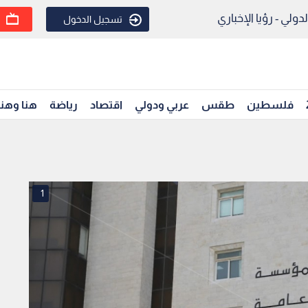
ولي - رؤيا الإخباري
تسجيل الدخول
فلسطين
طقس
عربي ودولي
اقتصاد
رياضة
هنا وهن
1