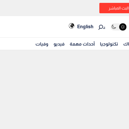
البث المباشر
English
اك
تكنولوجيا
أحداث مهمة
فيديو
وفيات