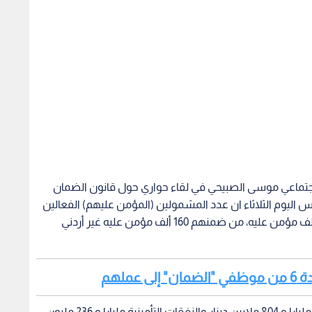
اجتماعي موسى الصبيحي في لقاء حواري حول قانون الضمان
ليوم الثلاثاء ان عدد المشمولين (المؤمن عليهم) الفعالين
والمتقاعدين المشتركون بالضمان يبلغ مليونا و 333 ألف مؤمن عليه، من ضمنهم 160 ألف مؤمن عليه غير أردني
ملهم
وبلغت الإيرادات التأمينية للمؤسسة خلال سنة 2019 مليارا و 804 ملايين دينار والنفقات التأمينية مليارا و 236 مليون
دينار والفائض التأميني 568 مليونا، مشيرا الى ان فاتورة الرواتب التقاعدية الشهرية بلغت 100.7 مليون دينار لشهر