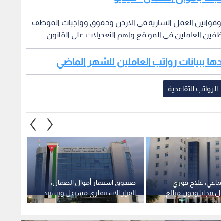
ماعي: علاج فوري
صندوق استثمار أموال الضمان:
مدير م
 مجانا ودون مبالغ
القرار الاستثماري مستقل ويستند
الضما
إلى منظومة حاكمية مؤسسية
وتعديل
راسخة
1