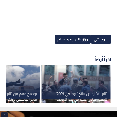
التوجيهي
وزارة التربية والتعلم
اقرأ أيضاً
"التربية": إعلان نتائج "توجيهي 2009"
توضيح مهم من "التربية" 
للصف الحادي عشر في هذا الموعد
نتائج التوجيهي 2026
1