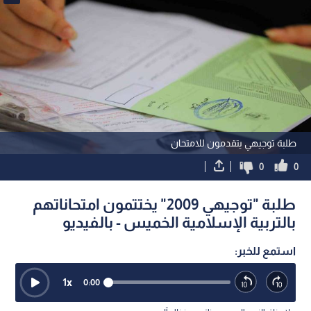
طلبة توجيهي يتقدمون للامتحان
0
0
طلبة "توجيهي 2009" يختتمون امتحاناتهم
بالتربية الإسلامية الخميس - بالفيديو
استمع للخبر:
1
x
0:00