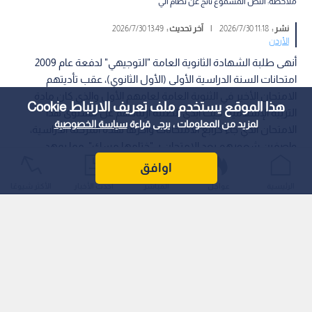
ملاحظة: النص المسموع ناتج عن نظام آلي
نشر :
11:18 2026/7/30
|
آخر تحديث :
13:49 2026/7/30
الأردن
أنهى طلبة الشهادة الثانوية العامة "التوجيهي" لدفعة عام 2009
امتحانات السنة الدراسية الأولى (الأول الثانوي)، عقب تأديتهم
الامتحان الأخير في الثنوية العامة لعامهم الأول والذي كان مادة
هذا الموقع يستخدم ملف تعريف الارتباط Cookie
التربية الإسلامية؛ حيث أبدى الطلبة ارتياحهم عن مستوى هذا
لمزيد من المعلومات ، يرجى قراءة
سياسة الخصوصية
الامتحان الذي جاء كرابع الامتحانات وآخرها لهذه المرحلة الدراسية،
واصفين شعورهم بعد الامتحان بـ "ختامها مسك"، مما يمهد
الـطريق لانتقالهم إلى المرحلة التالية بأجواء إيجابية.
اوافق
الرئيسية
عواجل
المباشر
أحدث الأخبار
الأكثر شيوعًا