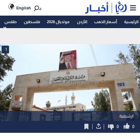
English
الرئيسية
أسعار الذهب
الأردن
مونديال 2026
فلسطين
طقس
1
ارشيفية
0
0