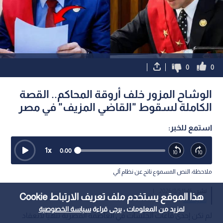
0
0
الوشاح المزور خلف أروقة المحاكم.. القصة
الكاملة لسقوط "القاضي المزيف" في مصر
استمع للخبر:
1
x
0:00
ملاحظة: النص المسموع ناتج عن نظام آلي
نشر :
11:45 2026/8/5
|
هذا الموقع يستخدم ملف تعريف الارتباط Cookie
هنا وهناك
لمزيد من المعلومات ، يرجى قراءة
سياسة الخصوصية
لم تكن إحدى قاعات الجلسات في العاصمة المصرية تتهيأ لانعقاد