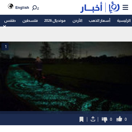
English
الرئيسية
أسعار الذهب
الأردن
مونديال 2026
فلسطين
طقس
1
0
0