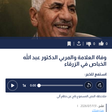
0
0
وفاة العلامة والمربي الدكتور عبد الله
الخباص في الزرقاء
استمع للخبر:
1
x
0:00
ملاحظة: النص المسموع ناتج عن نظام آلي
نشر :
11:51 2026/8/5
|
هنا وهناك