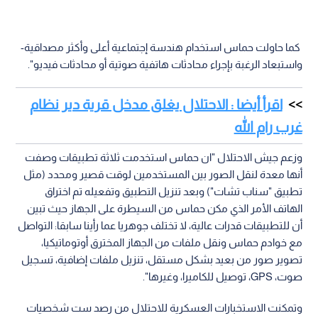
كما حاولت حماس استخدام هندسة إجتماعية أعلى وأكثر مصداقية-
واستبعاد الرغبة بإجراء محادثات هاتفية صوتية أو محادثات فيديو".
اقرأ أيضا : الاحتلال يغلق مدخل قرية دير نظام
غرب رام الله
وزعم جيش الاحتلال "ان حماس استخدمت ثلاثة تطبيقات وصفت
أنها معدة لنقل الصور بين المستخدمين لوقت قصير ومحدد (مثل
تطبيق "سناب تشات") وبعد تنزيل التطبيق وتفعيله تم اختراق
الهاتف الأمر الذي مكن حماس من السيطرة على الجهاز حيث تبين
أن للتطبيقات قدرات عالية، لا تختلف جوهريا عما رأينا سابقا: التواصل
مع خوادم حماس ونقل ملفات من الجهاز المخترق أوتوماتيكيا،
تصوير صور من بعيد بشكل مستقل، تنزيل ملفات إضافية، تسجيل
صوت، GPS، توصيل للكاميرا، وغيرها".
وتمكنت الاستخبارات العسكرية للاحتلال من رصد ست شخصيات