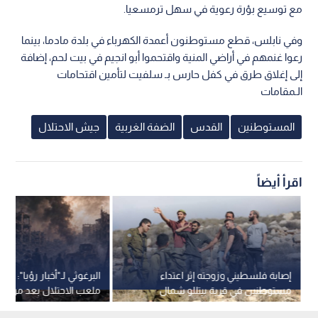
مع توسيع بؤرة رعوية في سهل ترمسعيا.
وفي نابلس، قطع مستوطنون أعمدة الكهرباء في بلدة مادما، بينما
رعوا غنمهم في أراضي المنية واقتحموا أبو انجيم في بيت لحم، إضافة
إلى إغلاق طرق في كفل حارس بـ سلفيت لتأمين اقتحامات
الـمقامات
المستوطنين
القدس
الضفة الغربية
جيش الاحتلال
اقرأ أيضاً
إصابة فلسطيني وزوجته إثر اعتداء
البرغوثي لـ"أخبار رؤيا": الك
مستوطنين في قرية بيتللو شمال
ملعب الاحتلال بعد مرونة
غرب رام الله
الفلسطيني