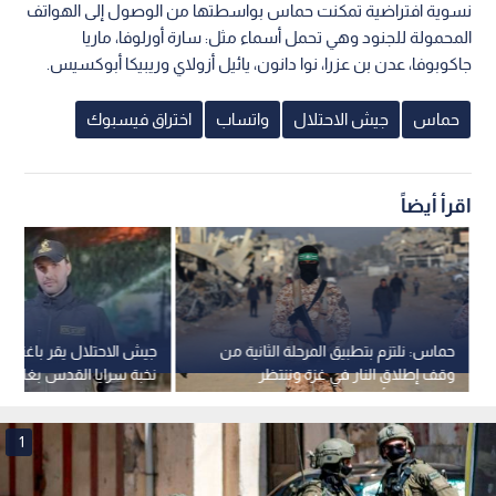
نسوية افتراضية تمكنت حماس بواسطتها من الوصول إلى الهواتف
المحمولة للجنود وهي تحمل أسماء مثل: سارة أورلوفا، ماريا
جاكوبوفا، عدن بن عزرا، نوا دانون، يائيل أزولاي وريبيكا أبوكسيس.
حماس
جيش الاحتلال
واتساب
اختراق فيسبوك
اقرأ أيضاً
حماس: نلتزم بتطبيق المرحلة الثانية من
جيش الاحتلال يقر باغتيال
وقف إطلاق النار في غزة وننتظر
نخبة سرايا القدس بغارة عل
توضيحا بشأن ما تم الاتفاق عليه
1