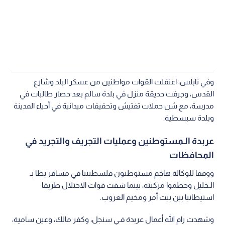
وفي نابلس، اعتقلت القوات مواطنين من عسكر البلد وشارع
القدس، وجرفت حديقة منزل في بلدة سالم بعد حصار طالبات في
مدرسة، مع شن حملات تفتيش وتحقيقات ميدانية في أحياء المدينة
وبلدة سبسطية.
عربدة الـمستوطنين وعمليات التجريف والتجريد في
المحافظات
ووفقا للوكالة هاجم مستوطنون فلسطينيا في مسافر يطا بـ
الـخليل وحطموا مركبته، بينما شقت قوات الاحتلال طريقا
استيطانيا بين بيت أمر ومخيم العروب.
وشهدت رام الله أعمال عربدة فـي سنجل، وكفر مالك، وعين سامية،