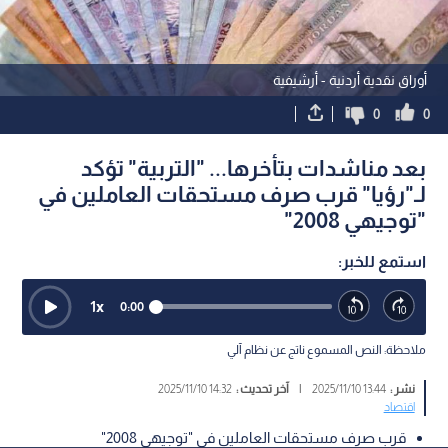
أوراق نقدية أردنية - أرشيفية
0
0
بعد مناشدات بتأخرها... "التربية" تؤكد
لـ"رؤيا" قرب صرف مستحقات العاملين في
"توجيهي 2008"
استمع للخبر:
1
x
0:00
ملاحظة: النص المسموع ناتج عن نظام آلي
نشر :
13:44 2025/11/10
|
آخر تحديث :
14:32 2025/11/10
اقتصاد
قرب صرف مستحقات العاملين في "توجيهي 2008"