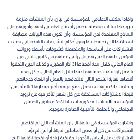
وافاد المكتب الاعلامي للمؤسسة في بيان، بأن المنشآت ملزمة
بتزويدها ببيانات مفصلة تتضمن أسماء العاملين لديها وأجورهم على
النماذج المعتمدة لدى المؤسسة، وأن تكون هذه البيانات مطابقة
لسجلاتها التي تحتفظ بها وفق أحكام التشريعات النافذة التي تحسب
الاشتراكات على أساسها، والمتضمنة كشوفات بأسماء ورواتب
المؤمن عليهم الذين هم على رأس عملهم في كانون الثاني من
العام الحالي، خلال مدة أقصاها 31 اذار المقبل، وكذلك الذين التحقوا
بالعمل او انتهت خدماتهم لديها خلال العام الحالي، خلال مدة
أقصاها نهاية الشهر التالي لالتحاقهم بالعمل أو انتهاء خدماتهم،
وبخلاف ذلك فإنها ستتحمل دفع غرامة تأخير مقدارها 1 بالمئة، من
قيمة الاشتراكات المستحقة عن كل شهر تتأخر فيه عن تزويد
المؤسسة بالبيانات المذكورة، استنادا لاحكام قانون الضمان
الاجتماعي والأنظمة التأمينية الصادرة بموجبه.
واشارت المؤسسة في بيانها، الى ان المنشآت التي لم تقتطع
الاشتراكات عن كل أو بعض العاملين لديها، أو التي لم تؤد
الاشتراكات على أساس الأجور الحقيقية زيادة أو نقصانا، فإنها تلزم