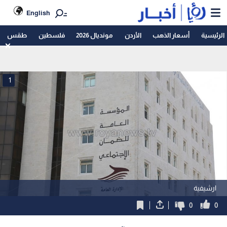
English
الرئيسية
أسعار الذهب
الأردن
مونديال 2026
فلسطين
طقس
1
ارشيفية
0
0