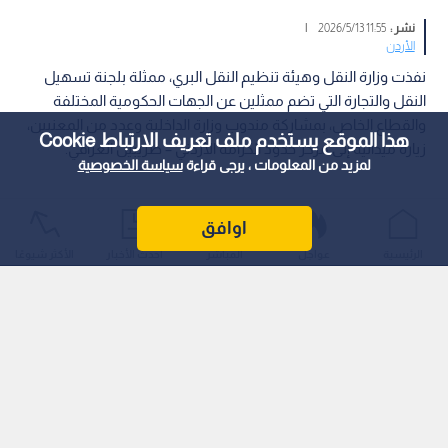
نشر :
11:55 2026/5/13
|
الأردن
نفذت وزارة النقل وهيئة تنظيم النقل البري، ممثلة بلجنة تسهيل
النقل والتجارة التي تضم ممثلين عن الجهات الحكومية المختلفة
والقطاع الخاص، بمشاركة مندوب وزارة الداخلية وعدد من المعنيين،
هذا الموقع يستخدم ملف تعريف الارتباط Cookie
زيارة ميدانية إلى مركز حدود الكرامة الأردني – طريبيل العراقي.
لمزيد من المعلومات ، يرجى قراءة
سياسة الخصوصية
اوافق
الرئيسية
عواجل
المباشر
أحدث الأخبار
الأكثر شيوعًا
وبحسب بيان الوزارة اليوم الأربعاء، تم الاطلاع على واقع الحركة