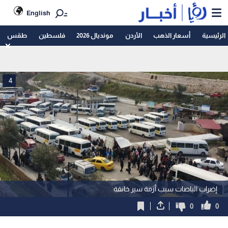
English
الرئيسية
أسعار الذهب
الأردن
مونديال 2026
فلسطين
طقس
4
إضراب الباصات سبب أزمة سير خانقة
0
0