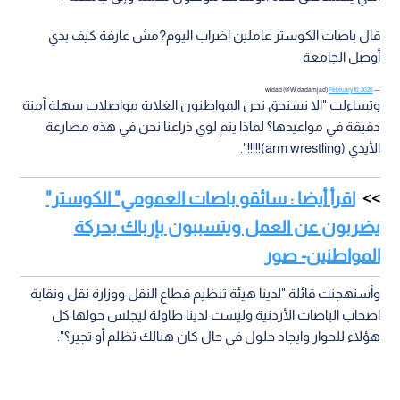
قال باصات الكوستر عاملين اضراب اليوم?مش عارفة كيف بدي
أوصل الجامعة
February 16, 2020
— widad (@Widadamjad)
وتساءلت "الا نستحق نحن المواطنون الغلابة مواصلات سهلة آمنة
دقيقة في مواعيدها؟ لماذا يتم لوي ذراعنا نحن في هذه مصارعة
الأيدي (arm wrestling)!!!!!".
اقرأ أيضا : سائقو باصات العمومي" الكوستر"
يضربون عن العمل ويتسببون بإرباك بحركة
المواطنين- صور
وأستهجنت قائلة "لدينا هيئة تنظيم قطاع النقل ووزارة نقل ونقابة
اصحاب الباصات الأردنية وليست لدينا طاولة ليجلس حولها كل
هؤلاء للحوار وايجاد حلول في حال كان هنالك تظلم أو تجير؟".