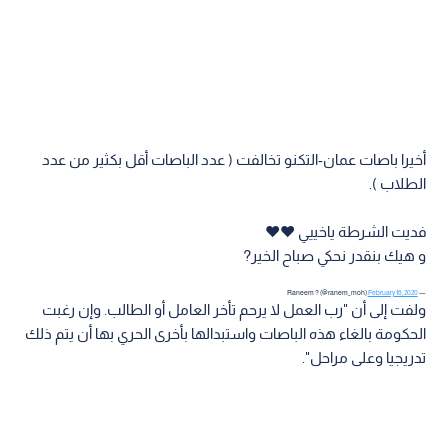
أخيرا باصات عمان-التكنو تخالفت ( عدد الباصات أقل بكثير من عدد
الطلاب ).
فديت الشرطة ياخييي ❤️❤️
و هيك بنقدر نحكي صباح الخير?
February 16, 2020
— Raneem ? (@ranem_moh)
ولفت إلى أن "رب العمل لا يرحم تأخر العامل أو الطالب. وإن رغبت
الحكومة بالغاء هذه الباصات واستبدالها بأخرى الحري بها أن يتم ذلك
تدريجيا وعلى مراحل".