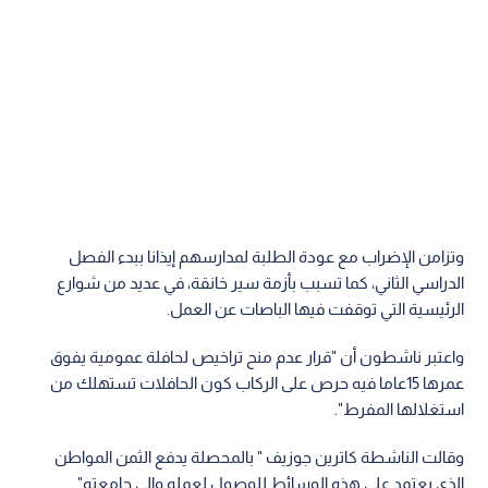
وتزامن الإضراب مع عودة الطلبة لمدارسهم إيذانا ببدء الفصل
الدراسي الثاني، كما تسبب بأزمة سير خانقة، في عديد من شوارع
الرئيسية التي توقفت فيها الباصات عن العمل.
واعتبر ناشطون أن "قرار عدم منح تراخيص لحافلة عمومية يفوق
عمرها 15عاما فيه حرص على الركاب كون الحافلات تستهلك من
استغلالها المفرط".
وقالت الناشطة كاترين جوزيف " بالمحصلة يدفع الثمن المواطن
الذي يعتمد على هذه الوسائط للوصول لعمله وإلى جامعته".