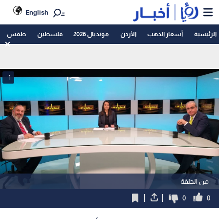
English
الرئيسية
أسعار الذهب
الأردن
مونديال 2026
فلسطين
طقس
1
من الحلقة
0
0