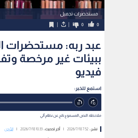
مستحضرات تجميل
0
0
عبد ربه: مستحضرات ال
ببيئات غير مرخصة وتف
فيديو
استمع للخبر:
ملاحظة: النص المسموع ناتج عن نظام آلي
نشر :
7:52 2026/7/18
|
آخر تحديث :
10:33 2026/7/18
|
الأردن