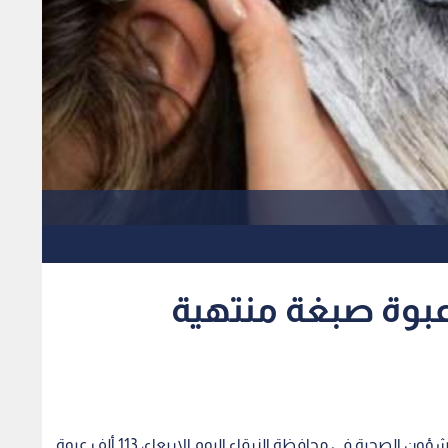
ضبط 113 ألف عبوة صبغة منتهية
ضبطت كوادر قسم صحة البيئة والغذاء في مديرية الشؤون الصحية في محافظة الزرقاء اليوم الاربعاء، 113 ألف عبوة