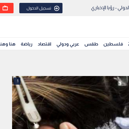
ولي - رؤيا الإخباري
تسجيل الدخول
فلسطين
طقس
عربي ودولي
اقتصاد
رياضة
هنا وهن
1