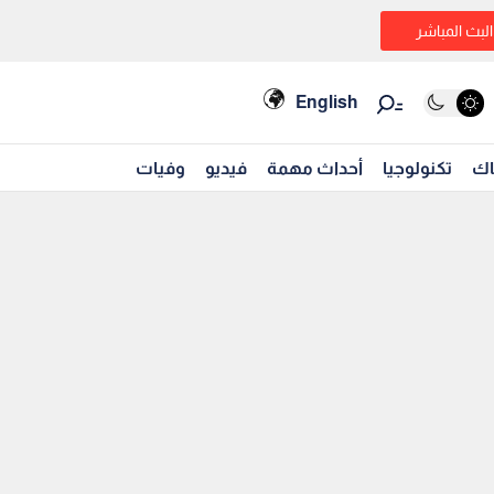
البث المباشر
English
اك
تكنولوجيا
أحداث مهمة
فيديو
وفيات