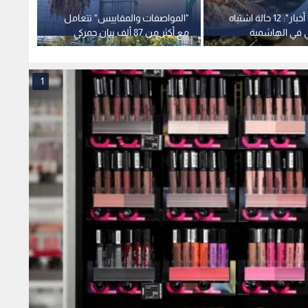
مراسل "رؤيا أخبار": 12 حالة اشتباه
"المواصفات والمقاييس" تتعامل
الغذاء
 في الهاشمية
مع أكثر من 87 ألف بيان جمركي
أدوية 
زي للمطعم
خلال النصف الأول من عام 2026
1