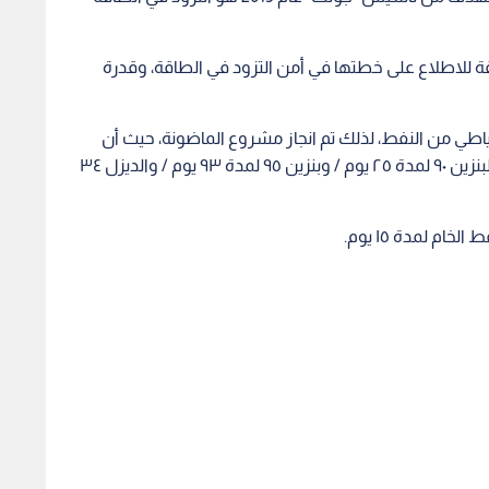
طاقة للاطلاع على خطتها في أمن التزود في الطاقة، وقدرة
حتياطي من النفط، لذلك تم انجاز مشروع الماضونة، حيث أن
الوزارة قامت ببناء خزانات كبيرة قادرة على استيعاب البنزين ٩٠ لمدة ٢٥ يوم / وبنزين ٩٥ لمدة ٩٣ يوم / والديزل ٣٤
ام لمدة ١٥ يوم.