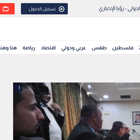
ولي - رؤيا الإخباري
تسجيل الدخول
فلسطين
طقس
عربي ودولي
اقتصاد
رياضة
هنا وهن
1