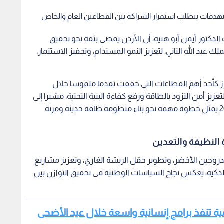
تهدفات يتطلب استمرار الشراكة بين القطاعين العام والخاص
ئب الدكتور أيمن أبو هنية، أن الأردن يمضي بثقة نحو تحقيق
 عبد الله الثاني، لتعزيز النمو المستدام، وتحفيز الاستثمار،
برز كأحد أهم القطاعات التي حققت تقدما ملموسا خلال
زيز أمن التزود بالطاقة ورفع كفاءة البنية التحتية، مشيرا إلى
أن اعتماد استراتيجية قطاع الطاقة للأعوام 2025-2035 يمثل خطوة مهمة نحو بناء منظومة طاقة حديثة ومرنة
النظيفة والتعدين
يدروجين الأخضر، وتطوير حقل الريشة الغازي، وتعزيز مشاريع
 الذكية، يعكس نجاح السياسات الوطنية في تحقيق التوازن بين
اشمية تنفذ برامج إنسانية واسعة خلال عيد الأضحى