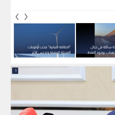
دة سائلة في جبال
"الطاقة النيابية" تبحث أولويات
من مض
كهنات بوجود النفط..
المرحلة المقبلة وتدرس الأثر
الوقود
توضيح رسمي
التشريعي لقانون الطاقة
الإقلي
المتجددة
في الأ
1