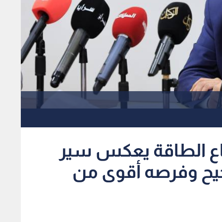
طاع الطاقة يعكس سير
صحيح وفرصه أقوى من