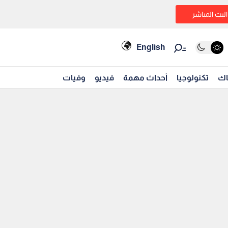
البث المباشر
English
اك
تكنولوجيا
أحداث مهمة
فيديو
وفيات