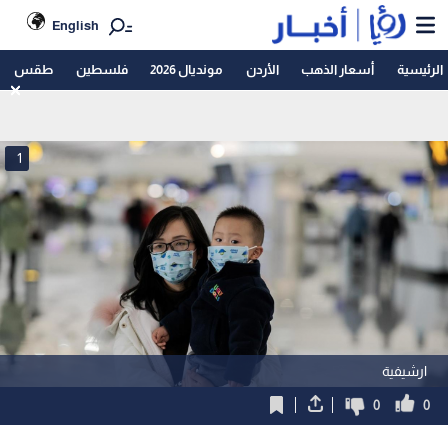
English
الرئيسية
أسعار الذهب
الأردن
مونديال 2026
فلسطين
طقس
1
ارشيفية
0
0