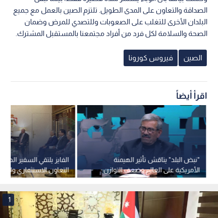
الصداقة والتعاون على المدى الطويل. تلتزم الصين بالعمل مع جميع
البلدان الأخرى للتغلب على الصعوبات وللتصدي للمرض وضمان
الصحة والسلامة لكل فرد من أفراد مجتمعنا بالمستقبل المشترك.
الصين
فيروس كورونا
اقرأ أيضاً
"نبض البلد" يناقش تأثير الهيمنة
الفايز يلتقي السفير الصيني
الأمريكية على العالم وضعف التوازن
التعاون الاستثماري والس
الدولي ودور مجلس السلام في غزة
الأردن والصين
1