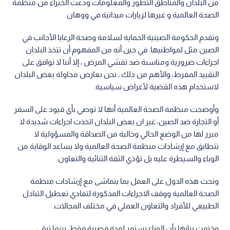
من البلدان والمناطق التطور والمعلومات ودعت الخبراء من منظمة
الصحة العالمية و غيرها لزيارات ميدانية في ووهان.
وتقدم الحكومة الصينية الحماية لسلامة وصحة الرعايا الأجانب في
الصين مثل لمواطنيها. في حين أنه من المفهوم أن تتخذ البلدان
اجراءات ضرورية ومناسبة ضد تفشي المرض ، إلا أننا لا نوافق على
التقييد المفرط، والأهم من ذلك ، نحن نعارض محاولة بعض البلدان
لاستخدام هذه القضية لأغراض سياسية.
وأوضحت منظمة الصحة العالمية أنها لا توصي بأي قيود على السفر
أو التجارة ضد الصين، غير ان بعض البلدان اتخذت اجراءات شديدة لا
مبرر لها من الوضع الحالي وخالية من الصداقة والمسؤولية لا
تتطابق مع إرشادات منظمة الصحة العالمية ولا يساعد الوقاية من
الوباء والسيطرة عليه بل تؤذي الثقة الثنائية والتعاون.
ونحث هذه الدول على العمل بما يتماشى مع إرشادات منظمة
الصحة العالمية ووقف الاجراءات المذكورة لتفادي تعطيل التبادل
الطبيعي للأفراد والتعاون العملي في مختلف المجالات.
وختمت بيانها بأن الوباء يستمر لمدة قصيرة فقط، بينما تبقى