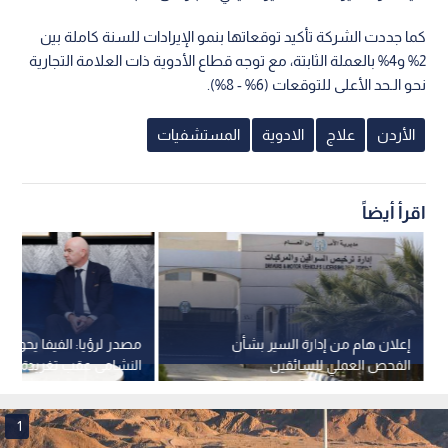
كما جددت الشركة تأكيد توقعاتها بنمو الإيرادات للسنة كاملة بين
2% و4% بالعملة الثابتة، مع توجه قطاع الأدوية ذات العلامة التجارية
نحو الـحد الأعلى للتوقعات (6% - 8%).
الأردن
علاج
الادوية
المستشفيات
اقرأ أيضاً
إعلان هام من إدارة السير بشأن
مصدر لرؤيا: الفيفا يحول
الفحص العملي للسائقين
النشامى عقب تغريدة الأم
1