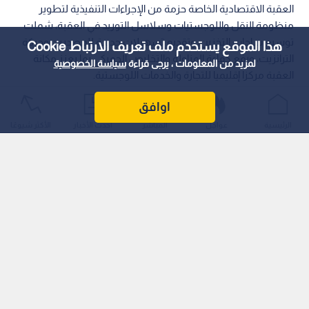
العقبة الاقتصادية الخاصة حزمة من الإجراءات التنفيذية لتطوير
منظومة النقل واللوجستيات وسلاسل التوريد في العقبة، شملت
توسيع ساحات التخزين، وتقديم تسهيلات جديدة للمصدرين وحركة
هذا الموقع يستخدم ملف تعريف الارتباط Cookie
الترانزيت، ورفع كفاءة المناولة والتخليص الجمركي، بما يعزز مكانة
لمزيد من المعلومات ، يرجى قراءة
سياسة الخصوصية
العقبة مركزا إقليميا للتجارة والخدمات اللوجستية.
اوافق
الرئيسية
عواجل
المباشر
أحدث الأخبار
الأكثر شيوعًا
وجاءت هذه القرارات خلال اجتماع تنسيقي موسع عقد، يوم
الخميس، في سلطة منطقة العقبة الاقتصادية الخاصة، بحضور وزير