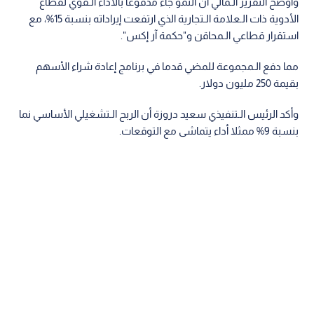
وأوضح التقرير الـمالي أن النمو جاء مدفوعا بالأداء الـقوي لقطاع
الأدوية ذات الـعلامة الـتجارية الذي ارتفعت إيراداته بنسبة 15%، مع
استقرار قطاعي الـمحاقن و"حكمة آر إكس".
مما دفع الـمجموعة للمضي قدما في برنامج إعادة شراء الأسهم
بقيمة 250 مليون دولار.
وأكد الرئيس الـتنفيذي سعيد دروزة أن الربح الـتشغيلي الأساسي نما
بنسبة 9% ممثلا أداء يتماشى مع التوقعات.