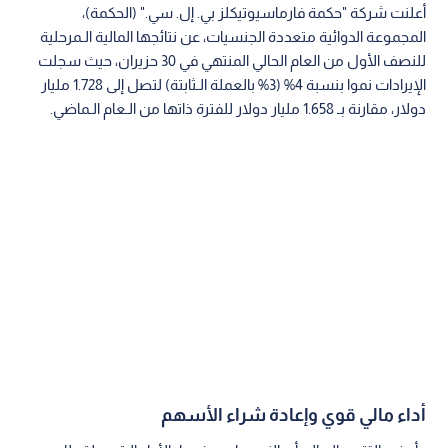
أعلنت شركة "حكمة فارماسيوتيكلز بي. إل. سي." (الحكمة)،
المجموعة الدوائية متعددة الجنسيات، عن نتائجها المالية الـمرحلية
للنصف الأول من العام الحالي المنتهي في 30 حزيران، حيث سجلت
الإيرادات نموا بنسبة 4% (3% بالعملة الـثابتة) لتصل إلى 1.728 مليار
دولار، مقارنة بـ 1.658 مليار دولار للفترة ذاتها من الـعام الـماضي.
أداء مالي قوي وإعادة شراء الأسهم