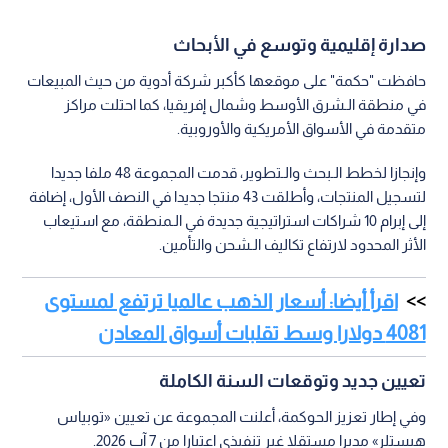
صدارة إقليمية وتوسع في الأبحاث
حافظت "حكمة" على موقعها كأكبر شركة أدوية من حيث المبيعات
في منطقة الـشرق الأوسط وشمال إفريقيا، كما احتلت مراكز
متقدمة في الأسواق الأمريكية والأوروبية.
وإنجازا لخطط الـبحث والـتطوير، قدمت المجموعة 48 ملفا جديدا
لتسجيل المنتجات، وأطلقت 43 منتجا جديدا في النصف الأول، إضافة
إلى إبرام 10 شراكات استراتيجية جديدة في الـمنطقة، مع استيعاب
الأثر المحدود لارتفاع تكاليف الـشحن والتأمين.
اقرأ أيضا: أسعار الذهب عالميا ترتفع لمستوى
4081 دولارا وسط تقلبات أسواق المعادن
تعيين جديد وتوقعات السنة الكاملة
وفي إطار تعزيز الحوكمة، أعلنت المجموعة عن تعيين «توبياس
هيستلر» مديرا مستقلا غير تنفيذي اعتبارا من 7 آب 2026.