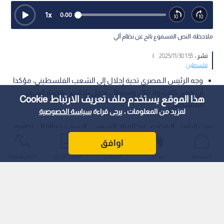
1
x
0:00
ملاحظة: النص المسموع ناتج عن نظام آلي
نشر :
1:55 2025/11/30
|
فلسطين
وجه الرئيس الـمصري تحية إجلال إلى الشعب الفلسطيني، مؤكدا
أن مصر كانت ولا تزال وستظل تحمل بإخلاص قضية الشعب
هذا الموقع يستخدم ملف تعريف الارتباط Cookie
الفلسطيني
لمزيد من المعلومات ، يرجى قراءة
سياسة الخصوصية
بعث الرئيس الـمصري عبد الفتاح السيسي، السبت، خطابا إلى نظيره
الفلسطيني محمود عباس بمناسبة يوم التضامن مع الشعب
اوافق
الفلسطيني، أكد فيه على الـموقف الـمصري الثابت والداعم للقضية
الرئيسية
عواجل
المباشر
أحدث الأخبار
الأكثر شيوعًا
الفلسطينية والشعب الشقيق.