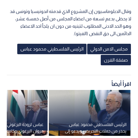
وقال الدبلوماسيون إن المشروع الذي قدمته اندونيسيا وتونس قد
لا يحظى بدعم تسعة من اعضاء المجلس من أصل خمسة عشر،
وهو الحد الادنى المطلوب لتبنيه من دون ان يلجأ احد الاعضاء
الدائمين الى حق النقض (الفيتو).
مجلس الامن الدولي
الرئيس الفلسطيني محمود عباس
صفقة القرن
اقرأ أيضاً
الرئيس الفلسطيني محمود عباس
عباس لزوجة البرغوثي: اط
يحذر من حملات التحريض ويدعو إلى
مروان البرغوثي وكافة ال
رص الصفوف لمواجهة التحديات
رأس الاولويات الوطنية