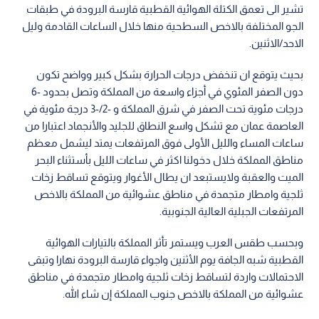
تشير الى تعمق الكتلة الهوائية القطبية قارسة البرودة في طبقات
الجو المختلفة بالاخص السطحية منها خلال الساعات القادمة وليل
الاحد/الاثنين.
بحيث يتوقع ان تنخفض درجات الحرارة بشكل كبير وواضح تكون
دون الصفر المئوي في أجزاء واسعة من المملكة وتصل بحدود -6
درجات مئوية تحت الصفر في شرق المملكة و -2/-3 درجة مئوية في
العاصمة عمان مع تشكل واسع النطاق للجليد والأنجماد اعتبارا من
ساعات المساء والليل الأولى فوق المرتفعات يمتد ليشمل معظم
مناطق المملكة خلال دخولنا اكثر في ساعات الليل بأستثناء البحر
الميت والعقبة ولايستبعد ان يطال الأغوار ويتوقع تساقط زخات
ثلجية وامطار متجمدة في مناطق عشوائية من المملكة بالاخص
المرتفعات الجبلية العالية الجنوبية.
وبحسب طقس العرب ويستمر تأثر المملكة بالتيارات الهوائية
القطبية شبه الجافة يوم الأثنين واجواء قارسة البرودة نهارا وتبقى
الاحتمالات واردة لتساقط زخات ثلجية وامطار متجمدة في مناطق
عشوائية من المملكة بالاخص جنوب المملكة إن شاء الله.