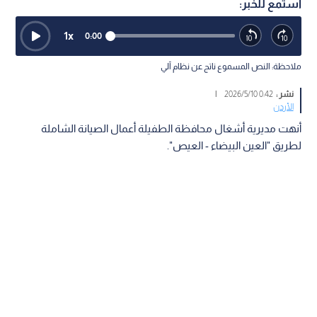
استمع للخبر:
1
x
0:00
ملاحظة: النص المسموع ناتج عن نظام آلي
نشر :
0:42 2026/5/10
|
الأردن
أنهت مديرية أشغال محافظة الطفيلة أعمال الصيانة الشاملة
لطريق "العين البيضاء - العيص".