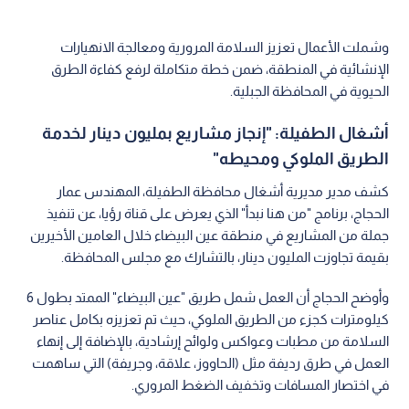
وشملت الأعمال تعزيز السلامة المرورية ومعالجة الانهيارات
الإنشائية في المنطقة، ضمن خطة متكاملة لرفع كفاءة الطرق
الحيوية في المحافظة الجبلية.
أشغال الطفيلة: "إنجاز مشاريع بمليون دينار لخدمة
الطريق الملوكي ومحيطه"
كشف مدير مديرية أشغال محافظة الطفيلة، المهندس عمار
الحجاج، برنامج "من هنا نبدأ" الذي يعرض على قناة رؤيا، عن تنفيذ
جملة من المشاريع في منطقة عين البيضاء خلال العامين الأخيرين
بقيمة تجاوزت المليون دينار، بالتشارك مع مجلس المحافظة.
وأوضح الحجاج أن العمل شمل طريق "عين البيضاء" الممتد بطول 6
كيلومترات كجزء من الطريق الملوكي، حيث تم تعزيزه بكامل عناصر
السلامة من مطبات وعواكس ولوائح إرشادية، بالإضافة إلى إنهاء
العمل في طرق رديفة مثل (الحاووز، علاقة، وجريفة) التي ساهمت
في اختصار المسافات وتخفيف الضغط المروري.