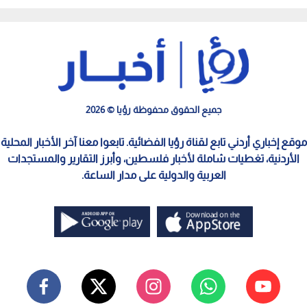
وادي الأردن تتعهد بالحلو
جميع الحقوق محفوظة رؤيا © 2026
موقع إخباري أردني تابع لقناة رؤيا الفضائية. تابعوا معنا آخر الأخبار المحلية
الأردنية، تغطيات شاملة لأخبار فلسطين، وأبرز التقارير والمستجدات
العربية والدولية على مدار الساعة.