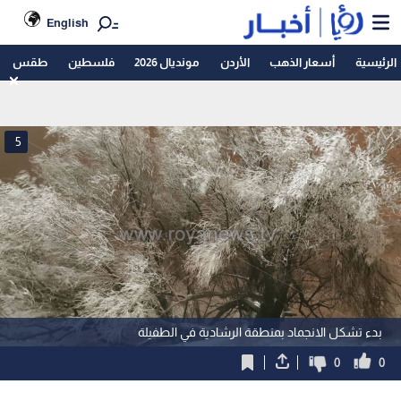
English
الرئيسية
أسعار الذهب
الأردن
مونديال 2026
فلسطين
طقس
5
بدء تشكل الانجماد بمنطقة الرشادية في الطفيلة
0
0