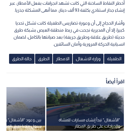
أخطر النقاط الساخنة التي كانت تشهد انجرافات بفعل الأمطار، عبر
إنشاء جدار استنادي بكلفة 93 ألف دينار، مما أنهى المشكلة جذريا.
وأشار الحجاج إلى أن وعورة تضاريس الطفيلة كانت تشكل تحديا
كبيرا، إلا أن المديرية نجحت في ربط منطقة العيص بشبكة طرق
حديثة (طريق علاقة وطريق جريفة) بعد صيانتها بالكامل، لضمان
انسيابية الحركة المرورية وأمان السائقين.
الطفيلة
وزارة الاشغال
الامطار
الطرق
حالة الطرق
اقرأ أيضاً
"الأشغال" تبدأ إنشاء مسارات للمشاة
بين وعود "الأشغال" والواق
والدراجات على طريق المطار
سيول مادبا تعزل المزار