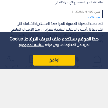
ملاحظة: النص المسموع ناتج عن نظام آلي
نشر :
14:00 2026/3/19
|
عربي دولي
تصاعدت الحصيلة الدموية للموا جهة العسكرية الشاملة التي
تقودها تل أبيب والولايات المتحدة ضد إيران منذ 28 فبراير الماضي،
حيث سجل سقوط آلاف القتلى والجرحى في عدة دول بالمنطقة،
هذا الموقع يستخدم ملف تعريف الارتباط Cookie
وسط ظروف ميدانية معقدة ورقابة عسكرية صارمة.
لمزيد من المعلومات ، يرجى قراءة
سياسة الخصوصية
اوافق
الرئيسية
عواجل
المباشر
أحدث الأخبار
الأكثر شيوعًا