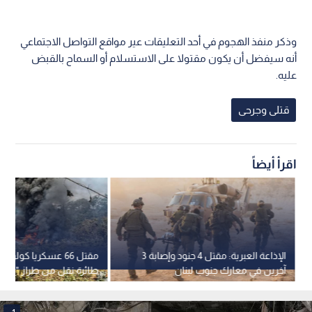
وذكر منفذ الهجوم في أحد التعليقات عير مواقع التواصل الاجتماعي
أنه سيفضل أن يكون مقتولا على الاستسلام أو السماح بالقبض
عليه.
قتلى وجرحى
اقرأ أيضاً
الإذاعة العبرية: مقتل 4 جنود وإصابة 3
مقتل 66 عسكريا كولو
آخرين في معارك جنوب لبنان
طائرة نقل من طراز "هيركو