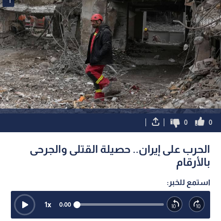
1
0
0
الحرب على إيران.. حصيلة القتلى والجرحى
بالأرقام
استمع للخبر:
1
x
0:00