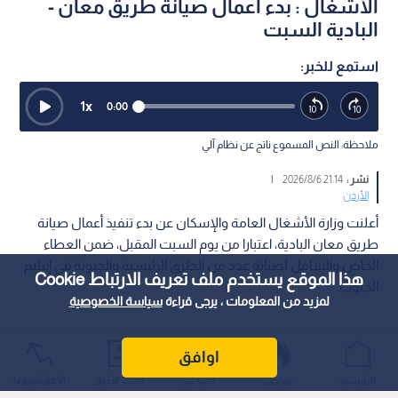
الأشغال : بدء أعمال صيانة طريق معان -
البادية السبت
استمع للخبر:
1
x
0:00
ملاحظة: النص المسموع ناتج عن نظام آلي
نشر :
21:14 2026/8/6
|
الأردن
أعلنت وزارة الأشغال العامة والإسكان عن بدء تنفيذ أعمال صيانة
طريق معان البادية، اعتبارا من يوم السبت المقبل، ضمن العطاء
الخاص والشامل لصيانة عدد من الطرق الرئيسية والحيوية في إقليم
هذا الموقع يستخدم ملف تعريف الارتباط Cookie
الجنوب.
لمزيد من المعلومات ، يرجى قراءة
سياسة الخصوصية
اوافق
الرئيسية
عواجل
المباشر
أحدث الأخبار
الأكثر شيوعًا