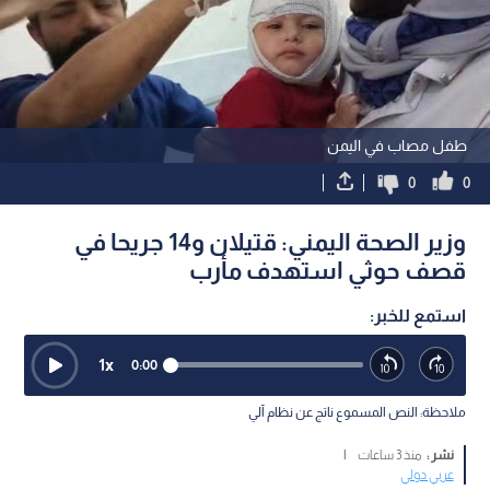
طفل مصاب في اليمن
0
0
وزير الصحة اليمني: قتيلان و14 جريحا في
قصف حوثي استهدف مأرب
استمع للخبر:
1
x
0:00
ملاحظة: النص المسموع ناتج عن نظام آلي
نشر :
منذ 3 ساعات
|
عربي دولي