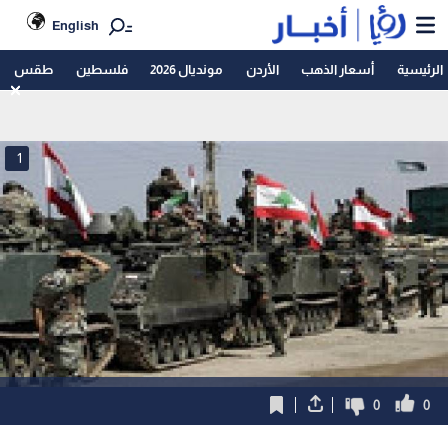
English
الرئيسية
أسعار الذهب
الأردن
مونديال 2026
فلسطين
طقس
1
0
0