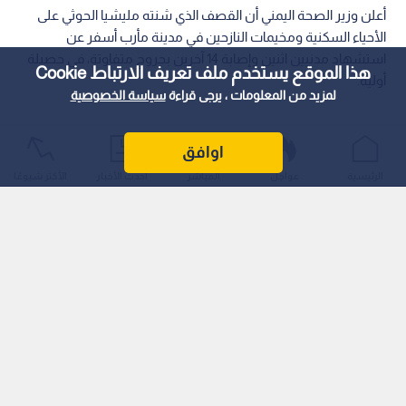
أعلن وزير الصحة اليمني أن القصف الذي شنته مليشيا الحوثي على
الأحياء السكنية ومخيمات النازحين في مدينة مأرب أسفر عن
استشهاد مدنيين اثنين وإصابة 14 آخرين بجروح متفاوتة، في حصيلة
هذا الموقع يستخدم ملف تعريف الارتباط Cookie
أولية.
لمزيد من المعلومات ، يرجى قراءة
سياسة الخصوصية
اوافق
الرئيسية
عواجل
المباشر
أحدث الأخبار
الأكثر شيوعًا