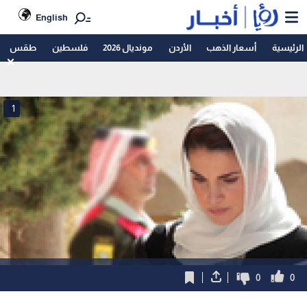
English
الرئيسية
أسعار الذهب
الأردن
مونديال 2026
فلسطين
طقس
1
0
0