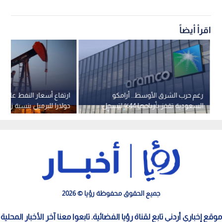
اقرأ أيضاً
رغم حرب الشرق الأوسط.. أرامكو
السعودية تقفز بأرباحها 44% لتسجل
دولارا للبرميل بنسبة زيادة بل
32.7 مليار دولار
جميع الحقوق محفوظة رؤيا © 2026
موقع إخباري أردني تابع لقناة رؤيا الفضائية. تابعوا معنا آخر الأخبار المحلية