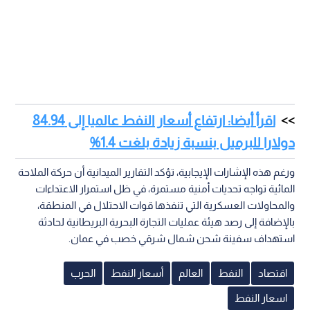
اقرأ أيضا: ارتفاع أسعار النفط عالميا إلى 84.94
دولارا للبرميل بنسبة زيادة بلغت 1.4%
ورغم هذه الإشارات الإيجابية، تؤكد التقارير الميدانية أن حركة الملاحة
المائية تواجه تحديات أمنية مستمرة، في ظل استمرار الاعتداءات
والمحاولات العسكرية التي تنفذها قوات الاحتلال في المنطقة،
بالإضافة إلى رصد هيئة عمليات التجارة البحرية البريطانية لحادثة
استهداف سفينة شحن شمال شرقي خصب في عمان.
اقتصاد
النفط
العالم
أسعار النفط
الحرب
اسعار النفط