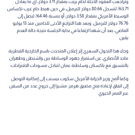
وتراجعت العقود الآجلة لخام برنت بمقدار 3.11 دولار، أي ما يعادل
3.71%، لتسجل 80.66 دولار للبرميل، في حين هبط خام غرب تكساس
الوسيط الأمريكي بمقدار 3.58 دولار، أو بنسبة 4.46%، ليصل إلى
76.76 دولار للبرميل. ويعد هذا التراجع الأدنى للخامين منذ 13 يوليو
الماضي، بعد أن شهدا ارتفاعا في بداية الجلسة نتيجة حالة العدم
يقين.
وجاء هذا التحول السعري إثر إعلان المتحدث باسم الخارجية القطرية،
ماجد الأنصاري، عن استمرار جهود الوساطة بين واشنطن وطهران
بالتنسيق مع باكستان وسلطنة عمان لتبادل مسودات الاقتراحات.
وكما ألمح وزير الخزانة الأمريكي سكوت بيسنت إلى إمكانية التوصل
إلى اتفاق لإعادة فتح مضيق هرمز، مشيرا إلى خروج عدد من السفن
عبر الممر الحيوي.