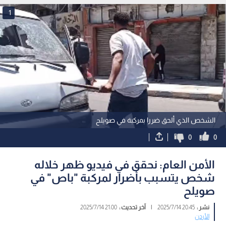
1
الشخص الذي ألحق ضررا بمركبة في صويلح
0
0
الأمن العام: نحقق في فيديو ظهر خلاله
شخص يتسبب بأضرار لمركبة "باص" في
صويلح
نشر :
20:45 2025/7/14
|
آخر تحديث :
21:00 2025/7/14
الأردن