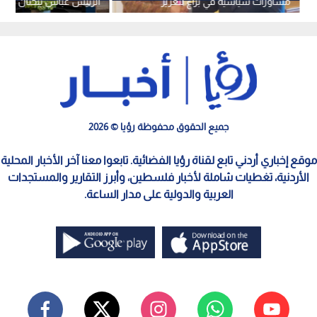
مشاورات سياسية في براغ لتعزيز
الرئيس عباس يبحثان قرار
التعاون الثنائي
الحقوق العادلة والمشروع
للفلسطينيين -فيديو
جميع الحقوق محفوظة رؤيا © 2026
موقع إخباري أردني تابع لقناة رؤيا الفضائية. تابعوا معنا آخر الأخبار المحلية
الأردنية، تغطيات شاملة لأخبار فلسطين، وأبرز التقارير والمستجدات
العربية والدولية على مدار الساعة.