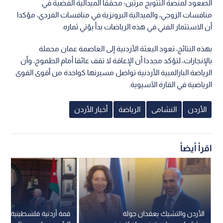
الصعود لمنصة التتويج مرتين؛ محققا الميدالية الفضية في
منافسات الزوجي، والميدالية البرونزية في منافسات الفردي، مؤكدا
أن الاستثمار الفني في هذه الرياضات بدأ يؤتي ثماره.
بهذه النتائج، تعود البعثة الأردنية إلى العاصمة عمان محملة
بالإنجازات، لتؤكد مجددا أن الإعاقة لا تقف عائقا أمام الطموح، وأن
الرياضة البارالمبية الأردنية تواصل مسيرتها كواحدة من أقوى القوى
الرياضية في القارة الآسيوية.
الأردن
النشامى
الرياضة
أخبار الأردن
اقرأ أيضاً
الأردن والتشيك يعقدان جولة
قمة أردني