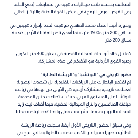
المطلقة بحصده ثلاث ميداليات ذهبية في مسابقات (دفع الجلة،
رمي القرص، ورمي الرمح)، في عرض للقوة البدنية والتركيز العالي.
وبدوره، أثبت العداء محمد المهدي موهبته الفذة بإحراز ذهبيتين في
سباقي 800 متر و1500 متر، بينما أهدى ناصر المقابلة الأردن ذهبية
سباق 200 متر.
كما نال خالد أبو نحلة الميدالية الفضية في سباق 400 متر، ليكون
رصيد القوى الأردنية هو الأضخم في هذه المشاركة.
حضور تاريخي في "البوتشيا" و"الريشة الطائرة"
لم تقتصر الإنجازات على الرياضات التقليدية، بل شهدت البطولة
انعطافة تاريخية بمشاركة أردنية هي الأولى من نوعها في رياضة
البوتشيا على المستوى العربي، حيث استطاعت حنين المجدوبة
مباغتة المنافسين وانتزاع الميدالية الفضية، فيما أضاف ليث زايد
الميدالية البرونزية، مما يبشر بمستقبل واعد لهذه الرياضة محليا.
وفي سياق الحضور التاريخي الأول أيضا، سجلت رياضة الريشة
الطائرة حضورا مميزا عبر اللاعب مصعب الطوالبة، الذي نجح في