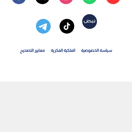
سياسة الخصوصية
الملكية الفكرية
معايير التصحيح
لنشامى يتألقون في "غرب آسيا" البارالمبية بـ 14 ميدالية