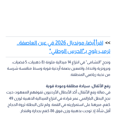
اقرأ أيضا: مونديال 2026 في عين العاصفة..
ترمب يلوح بـ"الحرس الوطني"
ونجح "النشامى" في انتزاع 14 ميدالية ملونة (8 ذهبيات، 5 فضيات،
وبرونزية واحدة)، واضعين بصمة أردنية قوية وسط منافسة شرسة
من نخبة رياضيي المنطقة.
رفع الأثقال: سيادة مطلقة وعودة قوية
في صالة رفع الأثقال، أكد الأبطال الأردنيون تفوقهم المعهود؛ حيث
نجح البطل البارالمبي عمر قرادة في انتزاع الميدالية الذهبية لوزن 49
كغم، مبرهنا على استمراريته في القمة. ولم تكن البطلة ثروة الحجاج
أقل شأنا، إذ توجت بذهبية وزن فوق 86 كغم بجدارة واقتدار.