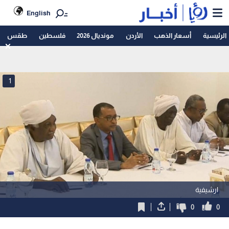
English
الرئيسية
أسعار الذهب
الأردن
مونديال 2026
فلسطين
طقس
1
ارشيفية
0
0