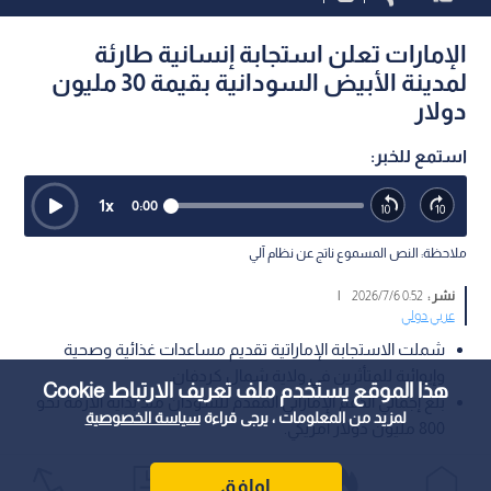
الإمارات تعلن استجابة إنسانية طارئة
لمدينة الأبيض السودانية بقيمة 30 مليون
دولار
استمع للخبر:
1
x
0:00
ملاحظة: النص المسموع ناتج عن نظام آلي
نشر :
0:52 2026/7/6
|
عربي دولي
شملت الاستجابة الإماراتية تقديم مساعدات غذائية وصحية
وإيوائية للمتأثرين في ولاية شمال كردفان.
هذا الموقع يستخدم ملف تعريف الارتباط Cookie
بلغ إجمالي الدعم الإماراتي المقدم للسودان منذ بداية الأزمة نحو
لمزيد من المعلومات ، يرجى قراءة
سياسة الخصوصية
800 مليون دولار أمريكي.
أعلنت دولة الإمارات بتوجيهات من الشيخ محمد بن زايد، عن استجابة
اوافق